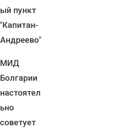
ый пункт
"Капитан-
Андреево"
МИД
Болгарии
настоятел
ьно
советует