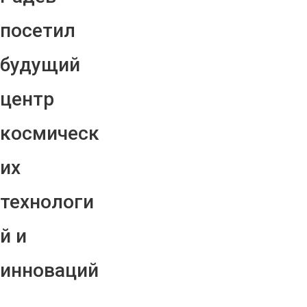
посетил
будущий
центр
космическ
их
технологи
й и
инноваций