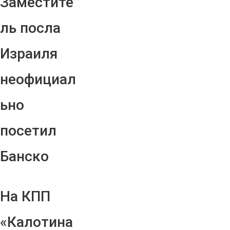
Заместите
ль посла
Израиля
неофициал
ьно
посетил
Банско
На КПП
«Калотина