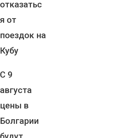
отказатьс
я от
поездок на
Кубу
С 9
августа
цены в
Болгарии
будут