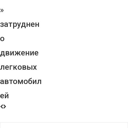
»
затруднен
о
движение
легковых
автомобил
ей