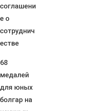
соглашени
е о
сотруднич
естве
68
медалей
для юных
болгар на