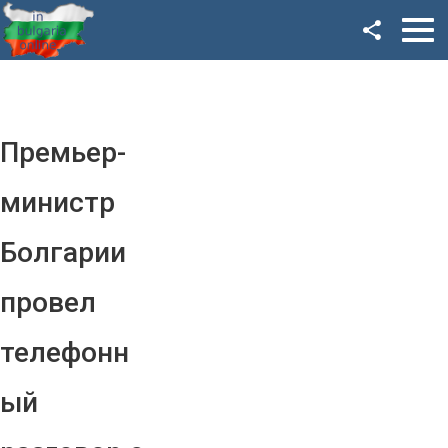
Facebook
Google+
Twitter
Премьер-
YouTube
министр
Instagram
Болгарии
LinkedIn
провел
VK
телефонн
OK
ый