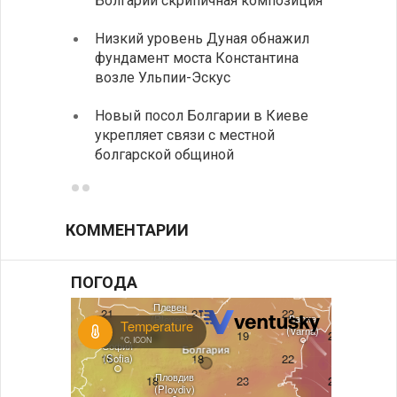
Болгарии скрипичная композиция
своих
Низкий уровень Дуная обнажил
Легко
фундамент моста Константина
в фин
возле Ульпии-Эскус
Расхо
Новый посол Болгарии в Киеве
вырос
укрепляет связи с местной
средн
болгарской общиной
КОММЕНТАРИИ
ПОГОДА