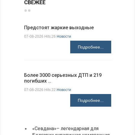
СВЕЖЕЕ
Предстоят жаркие выходные
Добрич в
Болгарии
07-08-2026 Hits:26
Новости
07-08-2026 H
Подробнее...
Более 3000 серьезных ДТП и 219
погибших …
Первые 1
электроп
07-08-2026 Hits:22
Новости
07-08-2026 H
Подробнее...
«Севдана»– легендарная для
ИАБЗ 