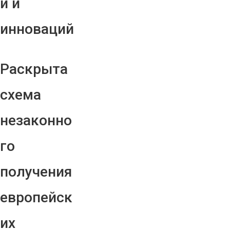
й и
инноваций
Раскрыта
схема
незаконно
го
получения
европейск
их