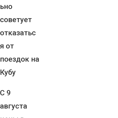
ьно
советует
отказатьс
я от
поездок на
Кубу
С 9
августа