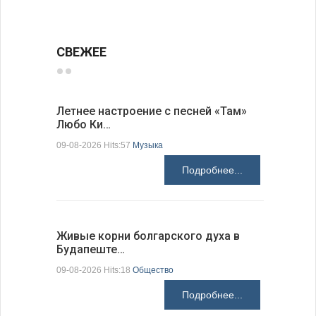
СВЕЖЕЕ
Летнее настроение с песней «Там»
«Забытые
Любо Ки…
через 6…
09-08-2026 Hits:57
Музыка
09-08-2026 H
Подробнее...
Живые корни болгарского духа в
Письма в
Будапеште…
09-08-2026 H
09-08-2026 Hits:18
Общество
Подробнее...