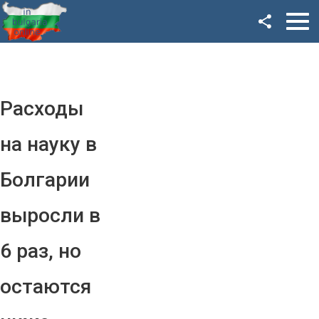
Facebook
Google+
Twitter
Расходы
YouTube
на науку в
Instagram
Болгарии
LinkedIn
выросли в
VK
6 раз, но
OK
остаются