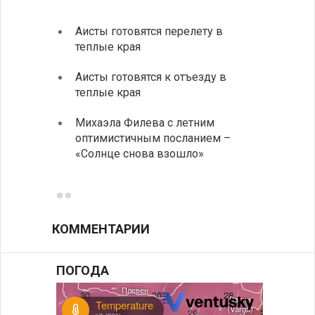
Аисты готовятся перелету в
В Бол
теплые края
охоты
Аисты готовятся к отъезду в
Новые
теплые края
средс
Михаэла Филева с летним
Горна
оптимистичным посланием –
Оряхо
«Солнце снова взошло»
предл
музее
КОММЕНТАРИИ
ПОГОДА