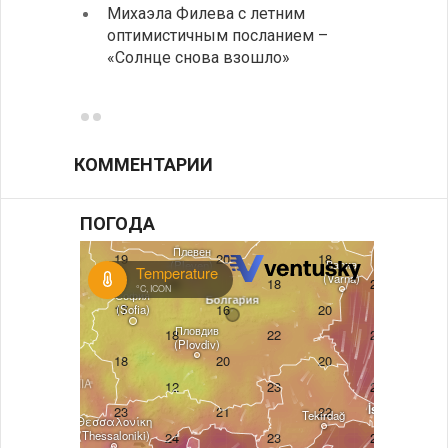
Михаэла Филева с летним
Горна
оптимистичным посланием –
Оряхо
«Солнце снова взошло»
предл
музее
КОММЕНТАРИИ
ПОГОДА