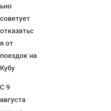
ьно
советует
отказатьс
я от
поездок на
Кубу
С 9
августа