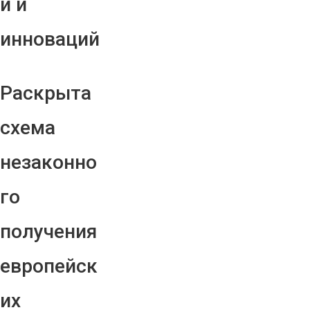
й и
инноваций
Раскрыта
схема
незаконно
го
получения
европейск
их