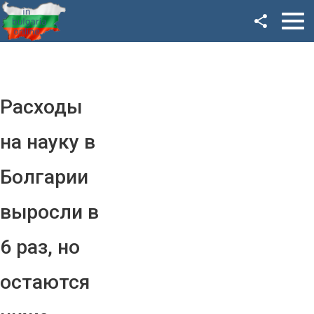
Facebook
Google+
Twitter
Расходы
YouTube
на науку в
Instagram
Болгарии
LinkedIn
выросли в
VK
6 раз, но
OK
остаются