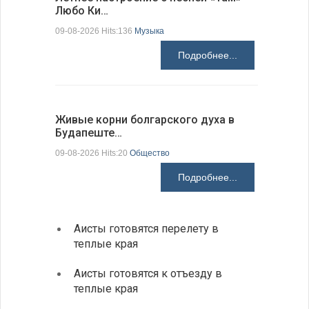
Любо Ки…
через 6…
09-08-2026 Hits:136
Музыка
09-08-2026 H
Подробнее...
Живые корни болгарского духа в
Письма в
Будапеште…
09-08-2026 H
09-08-2026 Hits:20
Общество
Подробнее...
Аисты готовятся перелету в
В Бол
теплые края
охоты
Аисты готовятся к отъезду в
Новые
теплые края
средс