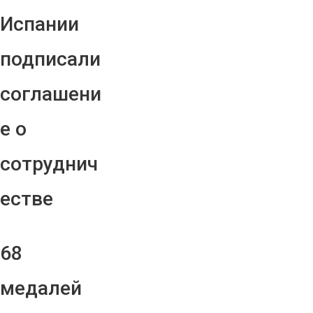
Испании
подписали
соглашени
е о
сотруднич
естве
68
медалей