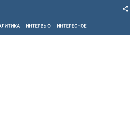
Facebook
НАЛИТИКА
ИНТЕРВЬЮ
ИНТЕРЕСНОЕ
Google+
Twitter
YouTube
Instagram
LinkedIn
VK
OK