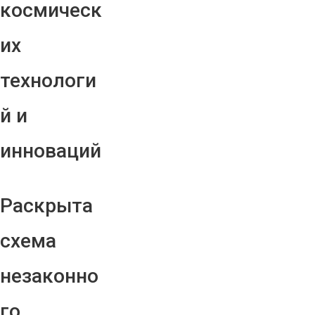
космическ
их
технологи
й и
инноваций
Раскрыта
схема
незаконно
го