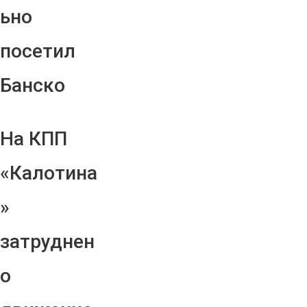
ьно
посетил
Банско
На КПП
«Калотина
»
затруднен
о