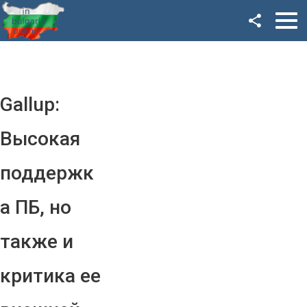
Facebook
Google+
Twitter
Gallup:
YouTube
Высокая
Instagram
поддержк
LinkedIn
а ПБ, но
VK
также и
OK
критика ее