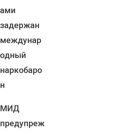
ами
задержан
междунар
одный
наркобаро
н
МИД
предупреж