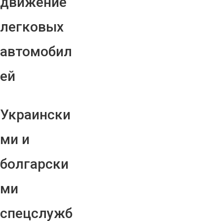
движение
легковых
автомобил
ей
Украински
ми и
болгарски
ми
спецслужб