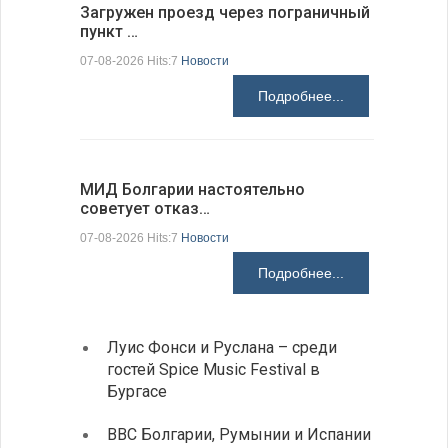
Загружен проезд через пограничный
С 9 авгус
пункт …
оповещ…
07-08-2026 Hits:7
Новости
07-08-2026 H
Подробнее...
МИД Болгарии настоятельно
JUDOWN W
советует отказ…
проходи
07-08-2026 Hits:7
Новости
07-08-2026 H
Подробнее...
Луис Фонси и Руслана – среди
Gallu
гостей Spice Music Festival в
также
Бургасе
полит
ВВС Болгарии, Румынии и Испании
Ледок