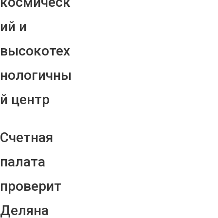
космическ
ий и
высокотех
нологичны
й центр
Счетная
палата
проверит
Деляна