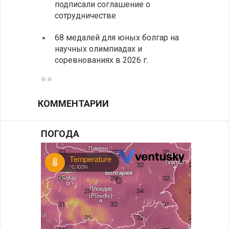
подписали соглашение о
пришв
сотрудничестве
свои 
68 медалей для юных болгар на
Премь
научных олимпиадах и
заруб
соревнованиях в 2026 г.
ознак
КОММЕНТАРИИ
ПОГОДА