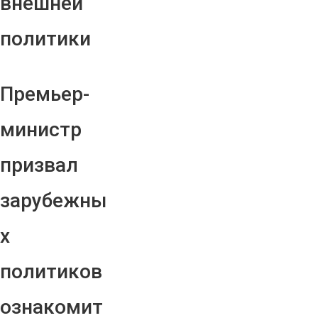
внешней
политики
Премьер-
министр
призвал
зарубежны
х
политиков
ознакомит