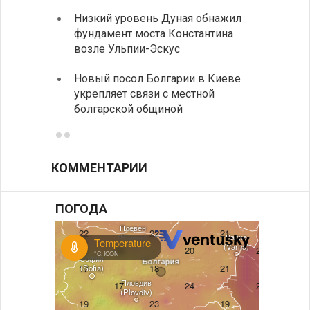
Низкий уровень Дуная обнажил
Легко
фундамент моста Константина
в фин
возле Ульпии-Эскус
Расхо
Новый посол Болгарии в Киеве
вырос
укрепляет связи с местной
средн
болгарской общиной
КОММЕНТАРИИ
ПОГОДА