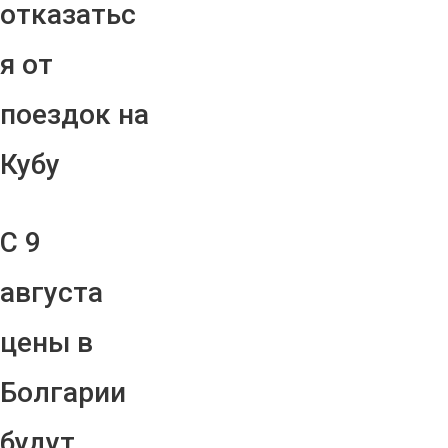
отказатьс
я от
поездок на
Кубу
С 9
августа
цены в
Болгарии
будут