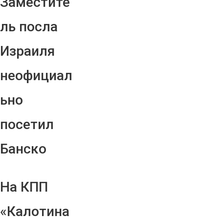
Заместите
ль посла
Израиля
неофициал
ьно
посетил
Банско
На КПП
«Калотина