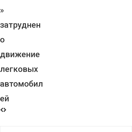
»
затруднен
о
движение
легковых
автомобил
ей