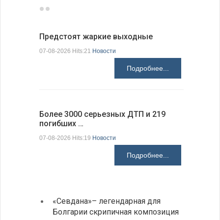
Предстоят жаркие выходные
Добрич в
Болгарии
07-08-2026 Hits:21
Новости
07-08-2026 H
Подробнее...
Более 3000 серьезных ДТП и 219
погибших …
Первые 1
электроп
07-08-2026 Hits:19
Новости
07-08-2026 H
Подробнее...
«Севдана»– легендарная для
ИАБЗ 
Болгарии скрипичная композиция
своих