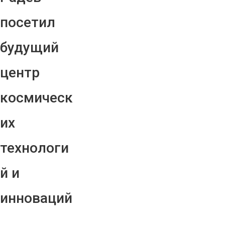
посетил
будущий
центр
космическ
их
технологи
й и
инноваций