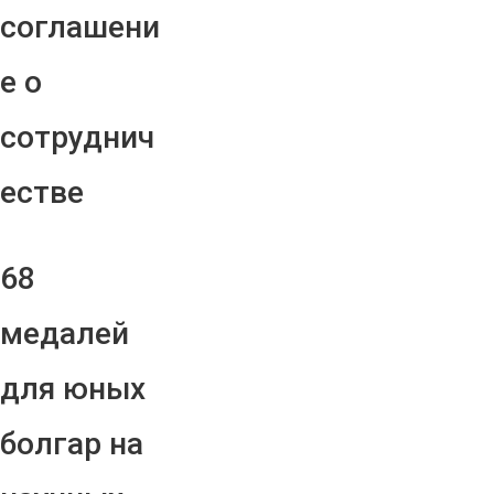
соглашени
е о
сотруднич
естве
68
медалей
для юных
болгар на