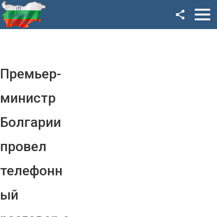
Facebook
Google+
Twitter
Премьер-
YouTube
министр
Instagram
Болгарии
LinkedIn
провел
VK
телефонн
OK
ый