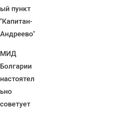
ый пункт
"Капитан-
Андреево"
МИД
Болгарии
настоятел
ьно
советует