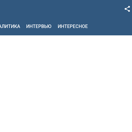
Facebook
НАЛИТИКА
ИНТЕРВЬЮ
ИНТЕРЕСНОЕ
Google+
Twitter
YouTube
Instagram
LinkedIn
VK
OK