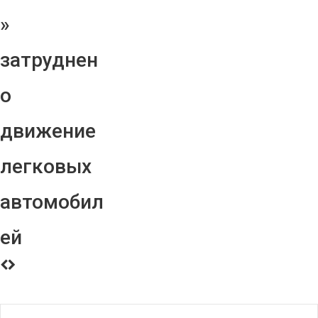
»
затруднен
о
движение
легковых
автомобил
ей