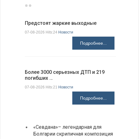
Предстоят жаркие выходные
Добрич в
Болгарии
07-08-2026 Hits:24
Новости
07-08-2026 H
Подробнее...
Более 3000 серьезных ДТП и 219
погибших …
Первые 1
электроп
07-08-2026 Hits:21
Новости
07-08-2026 H
Подробнее...
«Севдана»– легендарная для
ИАБЗ 
Болгарии скрипичная композиция
своих