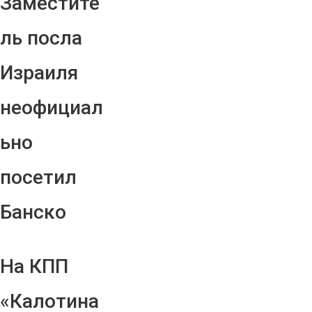
Заместите
ль посла
Израиля
неофициал
ьно
посетил
Банско
На КПП
«Калотина