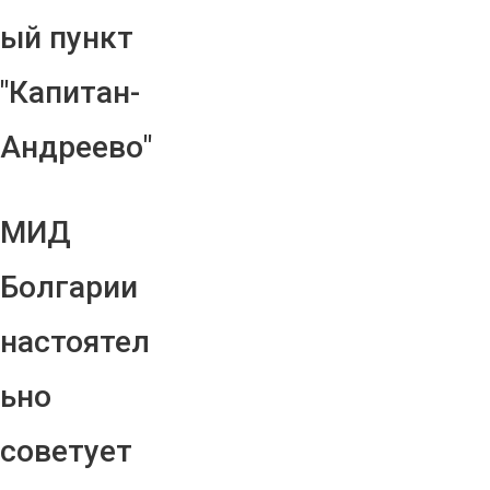
ый пункт
"Капитан-
Андреево"
МИД
Болгарии
настоятел
ьно
советует