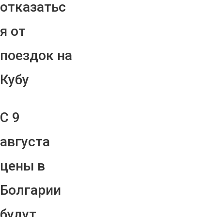
отказатьс
я от
поездок на
Кубу
С 9
августа
цены в
Болгарии
будут