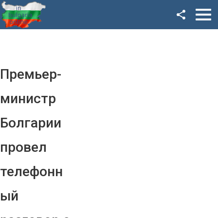
Facebook
Google+
Twitter
Премьер-
YouTube
министр
Instagram
Болгарии
LinkedIn
провел
VK
телефонн
OK
ый