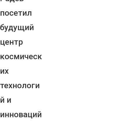
посетил
будущий
центр
космическ
их
технологи
й и
инноваций