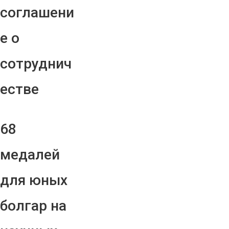
соглашени
е о
сотруднич
естве
68
медалей
для юных
болгар на