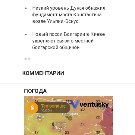
Низкий уровень Дуная обнажил
Легко
фундамент моста Константина
в фин
возле Ульпии-Эскус
Расхо
Новый посол Болгарии в Киеве
вырос
укрепляет связи с местной
средн
болгарской общиной
КОММЕНТАРИИ
ПОГОДА