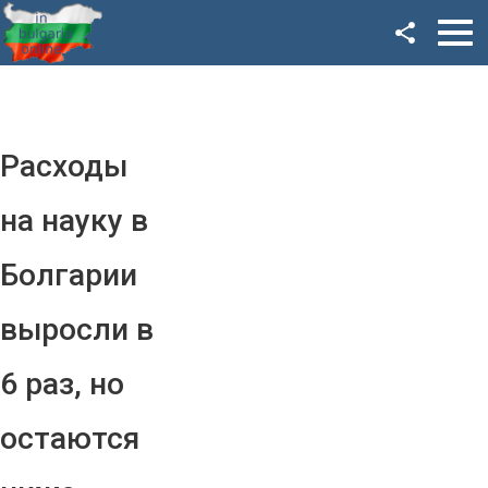
Facebook
Google+
Twitter
Расходы
YouTube
на науку в
Instagram
Болгарии
LinkedIn
выросли в
VK
6 раз, но
OK
остаются