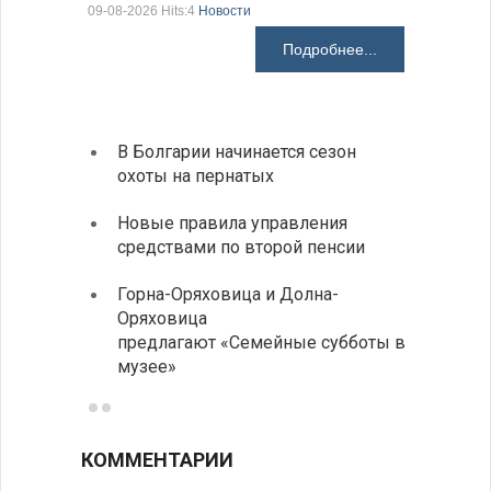
09-08-2026 Hits:4
Новости
08-08-2026 H
Подробнее...
В Болгарии начинается сезон
Предс
охоты на пернатых
Более
Новые правила управления
погиб
средствами по второй пенсии
дорог
Горна-Оряховица и Долна-
Добри
Оряховица
Болга
предлагают «Семейные субботы в
музее»
КОММЕНТАРИИ