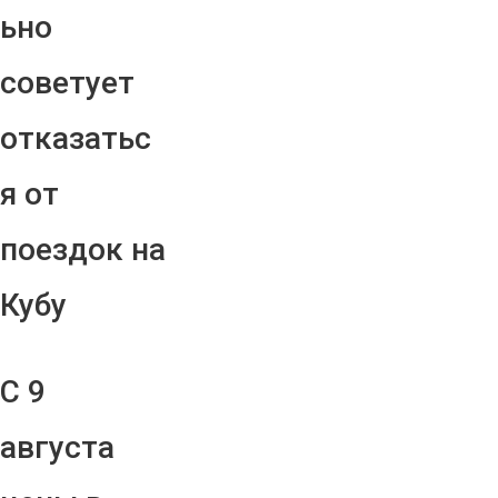
ьно
советует
отказатьс
я от
поездок на
Кубу
С 9
августа