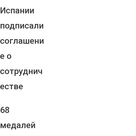
Испании
подписали
соглашени
е о
сотруднич
естве
68
медалей