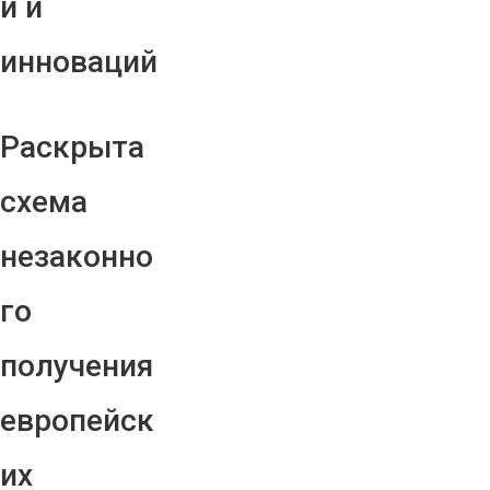
й и
инноваций
Раскрыта
схема
незаконно
го
получения
европейск
их