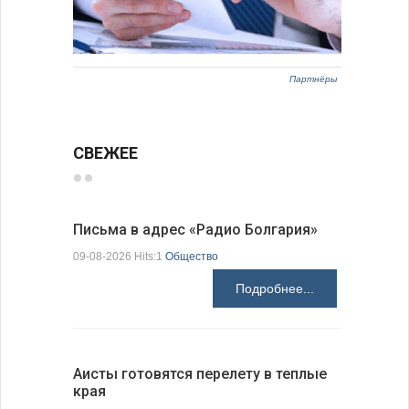
Партнёры
СВЕЖЕЕ
Письма в адрес «Радио Болгария»
Аисты го
края
09-08-2026 Hits:1
Общество
09-08-2026 H
Подробнее...
Аисты готовятся перелету в теплые
края
Михаэла 
оптимис