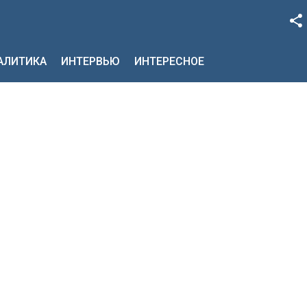
Facebook
НАЛИТИКА
ИНТЕРВЬЮ
ИНТЕРЕСНОЕ
Google+
Twitter
YouTube
Instagram
LinkedIn
VK
OK