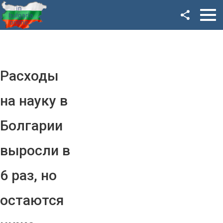
Facebook
Google+
Twitter
Расходы
YouTube
на науку в
Instagram
Болгарии
LinkedIn
выросли в
VK
6 раз, но
OK
остаются