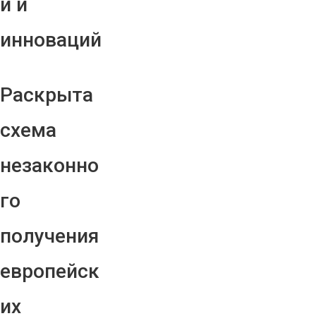
й и
инноваций
Раскрыта
схема
незаконно
го
получения
европейск
их