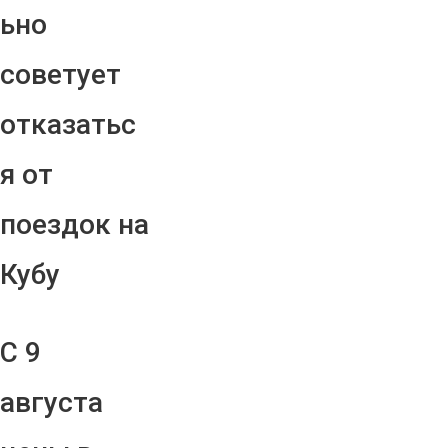
ьно
советует
отказатьс
я от
поездок на
Кубу
С 9
августа