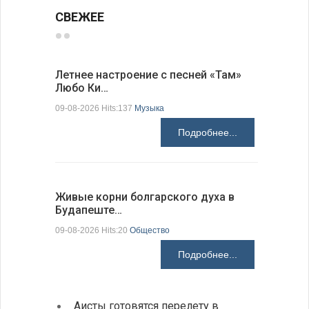
СВЕЖЕЕ
Летнее настроение с песней «Там»
«Забытые
Любо Ки…
через 6…
09-08-2026 Hits:137
Музыка
09-08-2026 H
Подробнее...
Живые корни болгарского духа в
Письма в
Будапеште…
09-08-2026 H
09-08-2026 Hits:20
Общество
Подробнее...
Аисты готовятся перелету в
В Бол