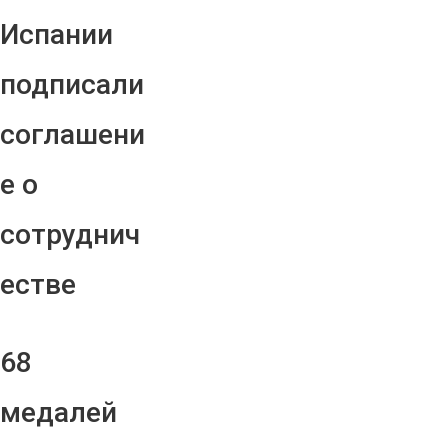
Испании
подписали
соглашени
е о
сотруднич
естве
68
медалей