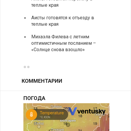
теплые края
охоты
Аисты готовятся к отъезду в
Новые
теплые края
средс
Михаэла Филева с летним
Горна
оптимистичным посланием –
Оряхо
«Солнце снова взошло»
предл
музее
КОММЕНТАРИИ
ПОГОДА