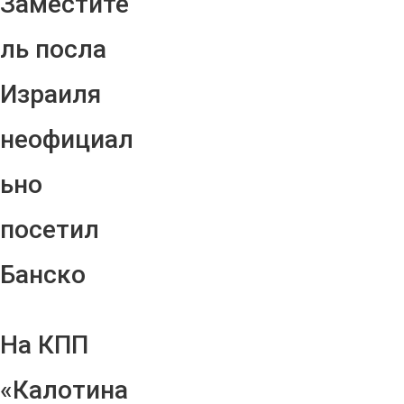
Заместите
ль посла
Израиля
неофициал
ьно
посетил
Банско
На КПП
«Калотина