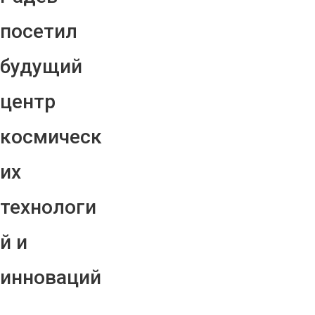
посетил
будущий
центр
космическ
их
технологи
й и
инноваций