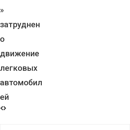
»
затруднен
о
движение
легковых
автомобил
ей