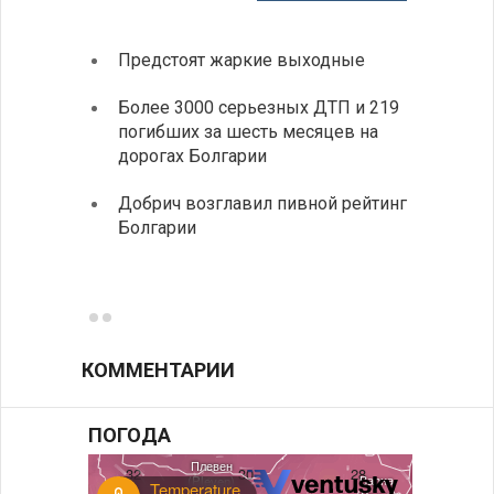
Предстоят жаркие выходные
Первы
элект
Более 3000 серьезных ДТП и 219
готов
погибших за шесть месяцев на
дорогах Болгарии
«Севд
Болга
Добрич возглавил пивной рейтинг
Болгарии
Низки
фунда
возле
КОММЕНТАРИИ
ПОГОДА