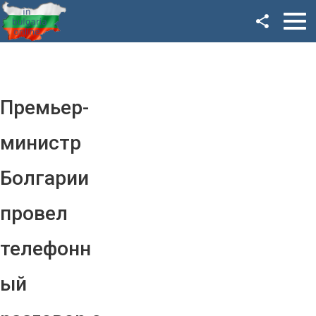
Facebook
Google+
Twitter
Премьер-
YouTube
министр
Instagram
Болгарии
LinkedIn
провел
VK
телефонн
OK
ый