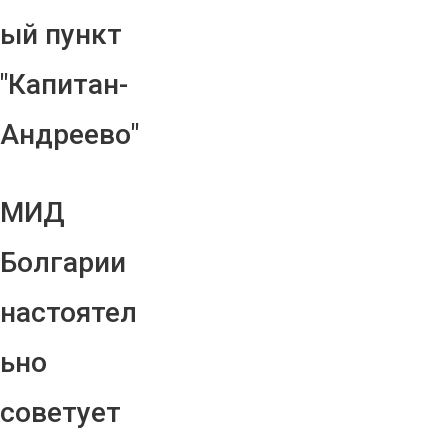
ый пункт
"Капитан-
Андреево"
МИД
Болгарии
настоятел
ьно
советует