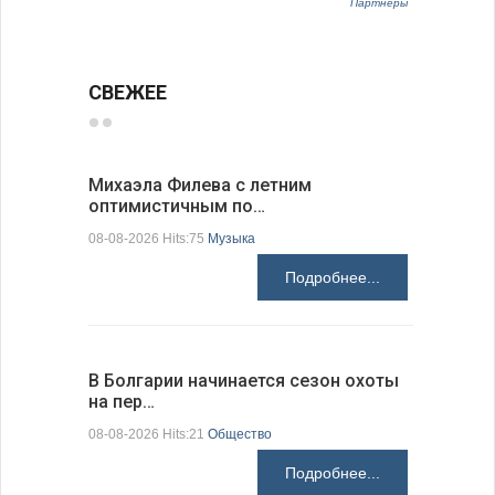
Партнёры
СВЕЖЕЕ
Михаэла Филева с летним
Новые пр
оптимистичным по…
средства
08-08-2026 Hits:75
Музыка
08-08-2026 H
Подробнее...
В Болгарии начинается сезон охоты
Горна-Ор
на пер…
предла…
08-08-2026 Hits:21
Общество
08-08-2026 H
Подробнее...