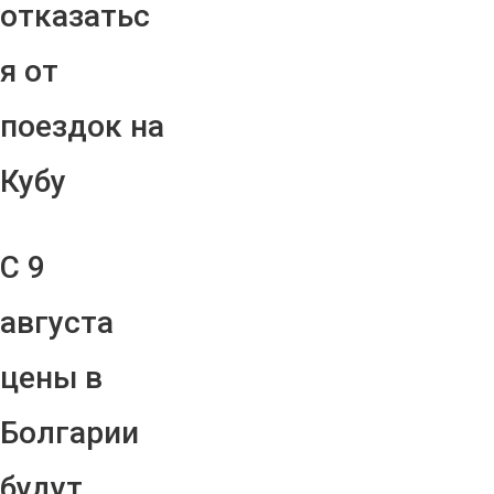
отказатьс
я от
поездок на
Кубу
С 9
августа
цены в
Болгарии
будут