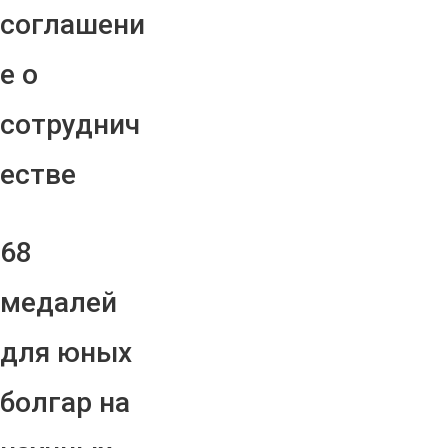
соглашени
е о
сотруднич
естве
68
медалей
для юных
болгар на