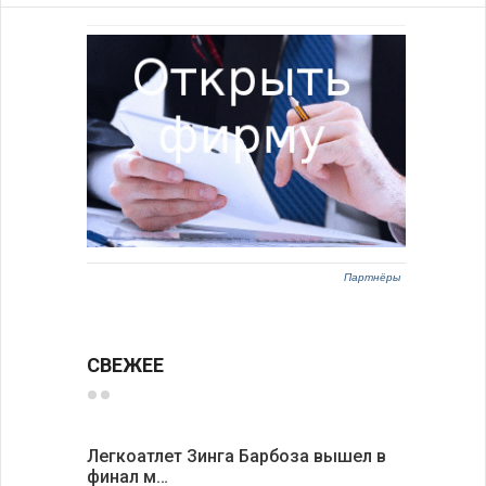
Партнёры
СВЕЖЕЕ
Легкоатлет Зинга Барбоза вышел в
По-сосед
финал м…
адресо…