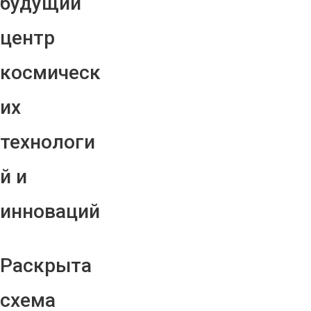
будущий
центр
космическ
их
технологи
й и
инноваций
Раскрыта
схема