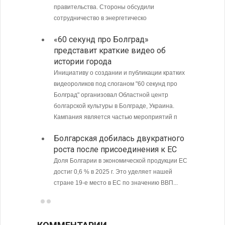
правительства. Стороны обсудили
полиции
сотрудничество в энергетическо
МИД Б
«60 секунд про Болград»
совет
представит краткие видео об
Кубу
истории города
Министе
Инициативу о создании и публикации кратких
Болгари
видеороликов под слоганом "60 секунд про
предпри
Болград" организовал Областной центр
в том ч
болгарской культуры в Болграде, Украина.
ситуаци
Кампания является частью мероприятий п
С 9 а
Болгарская добилась двукратного
опове
роста после присоединения к ЕС
Доля Болгарии в экономической продукции ЕС
достиг 0,6 % в 2025 г. Это уделяет нашей
стране 19-е место в ЕС по значению ВВП...