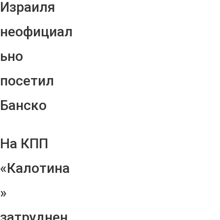
Израиля
неофициал
ьно
посетил
Банско
На КПП
«Калотина
»
затруднен