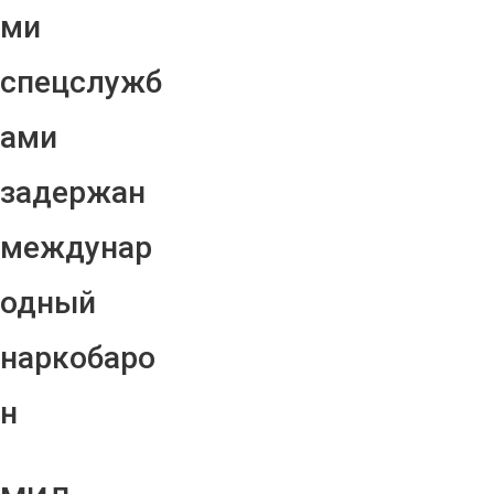
ми
спецслужб
ами
задержан
междунар
одный
наркобаро
н