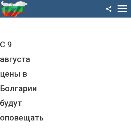
Facebook
Google+
Twitter
С 9
YouTube
августа
Instagram
цены в
LinkedIn
Болгарии
VK
будут
OK
оповещать