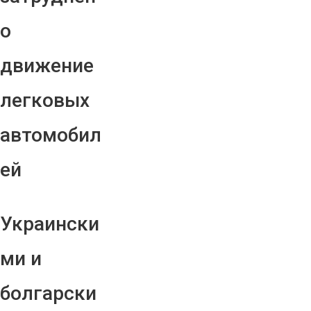
о
движение
легковых
автомобил
ей
Украински
ми и
болгарски