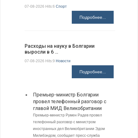
07-08-2026 Hits:6
Спорт
07-08-2026 H
Подробнее...
Расходы на науку в Болгарии
У Болгар
выросли в 6 …
мощности
07-08-2026 Hits:9
Новости
07-08-2026 H
Подробнее...
Премьер-министр Болгарии
Загру
провел телефонный разговор с
погра
главой МИД Великобритании
Андре
Премьер-министр Румен Радев провел
Интенси
телефонный разговор с министром
пограни
иностранных дел Великобритании Эдом
Андреев
Милибэндом, сообщает пресс-служба
направл