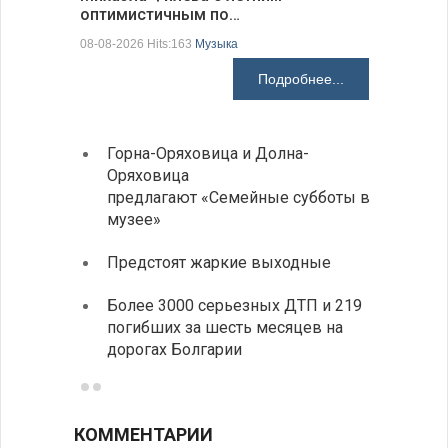
оптимистичным по…
средства
08-08-2026 Hits:163
Музыка
08-08-2026 H
Подробнее...
Горна-Оряховица и Долна-
Добри
Оряховица
Болга
предлагают «Семейные субботы в
Первы
музее»
элект
Предстоят жаркие выходные
готов
Более 3000 серьезных ДТП и 219
«Севд
погибших за шесть месяцев на
Болга
дорогах Болгарии
КОММЕНТАРИИ