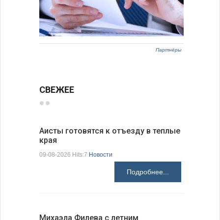
Партнёры
СВЕЖЕЕ
Аисты готовятся к отъезду в теплые
В Болгар
края
на пер…
09-08-2026 Hits:7
Новости
08-08-2026 H
Подробнее...
Михаэла Филева с летним
Новые пр