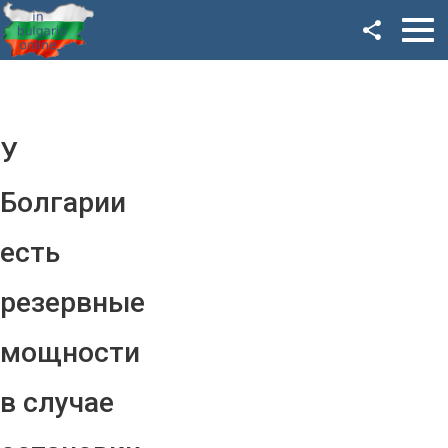
Facebook
Google+
Twitter
У
YouTube
Болгарии
Instagram
есть
LinkedIn
резервные
VK
мощности
OK
в случае