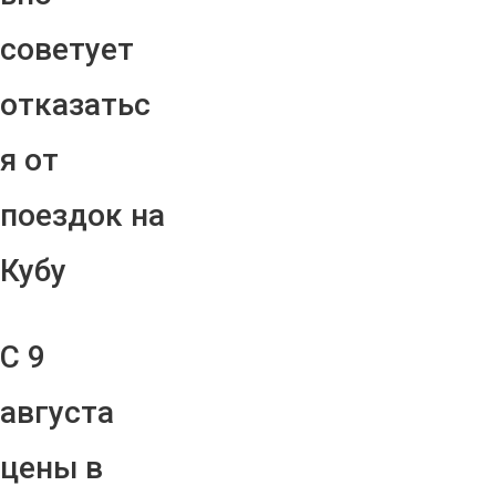
советует
отказатьс
я от
поездок на
Кубу
С 9
августа
цены в