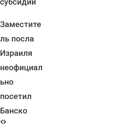
субсидий
Заместите
ль посла
Израиля
неофициал
ьно
посетил
Банско