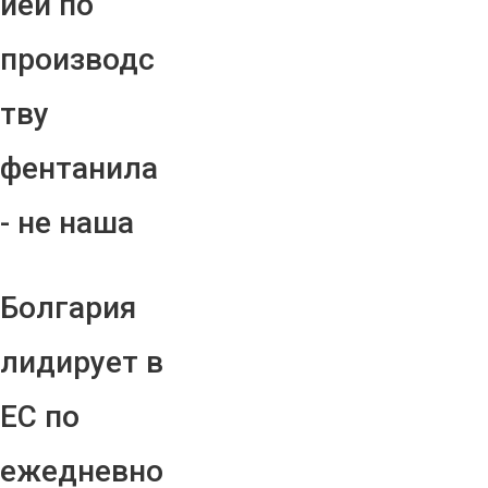
ией по
производс
тву
фентанила
- не наша
Болгария
лидирует в
ЕС по
ежедневно