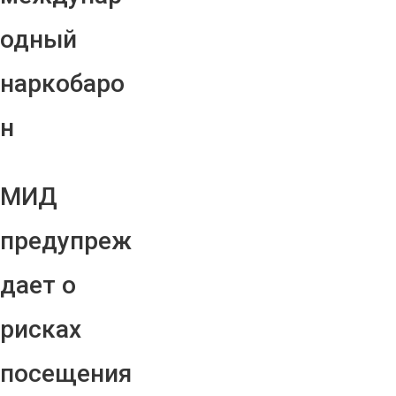
одный
наркобаро
н
МИД
предупреж
дает о
рисках
посещения