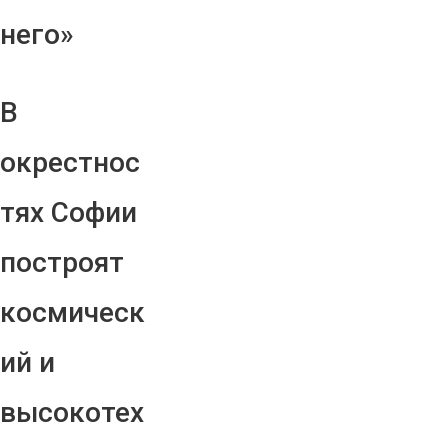
него»
В
окрестнос
тях Софии
построят
космическ
ий и
высокотех