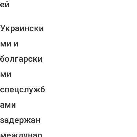
ей
Украински
ми и
болгарски
ми
спецслужб
ами
задержан
междунар