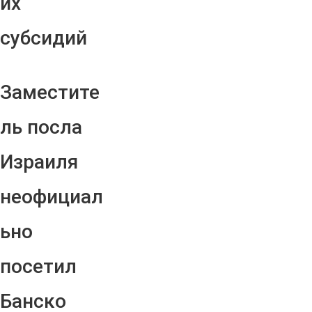
их
субсидий
Заместите
ль посла
Израиля
неофициал
ьно
посетил
Банско