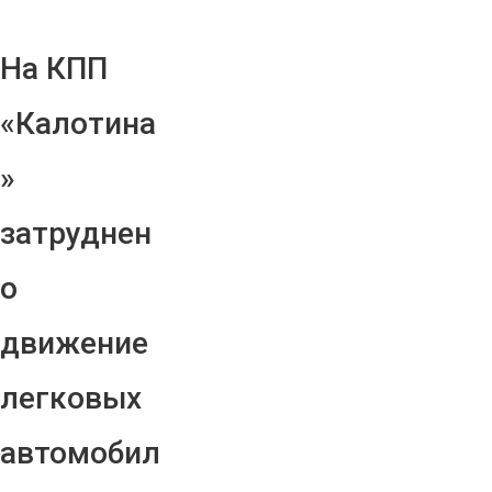
На КПП
«Калотина
»
затруднен
о
движение
легковых
автомобил