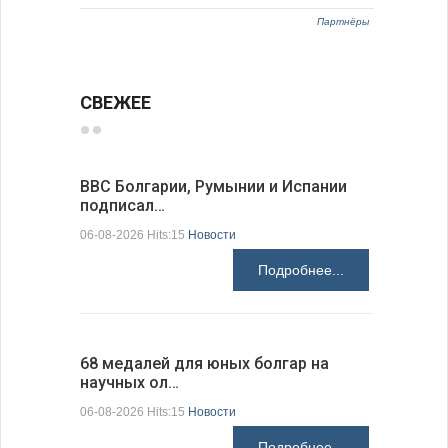
Партнёры
СВЕЖЕЕ
ВВС Болгарии, Румынии и Испании
Gallup: 
подписал…
также и…
06-08-2026 Hits:15
Новости
06-08-2026 H
Подробнее...
68 медалей для юных болгар на
Ледокол 
научных ол…
пришварт
06-08-2026 Hits:15
Новости
06-08-2026 H
Подробнее...