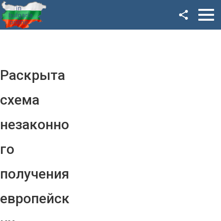
Facebook
Google+
Twitter
Раскрыта
YouTube
схема
Instagram
незаконно
LinkedIn
го
VK
получения
OK
европейск