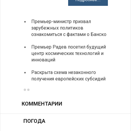
Премьер-министр призвал
Замес
зарубежных политиков
неофи
ознакомиться с фактами о Банско
На КП
Премьер Радев посетил будущий
движе
центр космических технологий и
Украи
инноваций
спецс
Раскрыта схема незаконного
между
получения европейских субсидий
КОММЕНТАРИИ
ПОГОДА