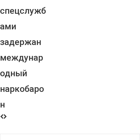
спецслужб
ами
задержан
междунар
одный
наркобаро
н