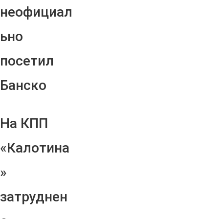
неофициал
ьно
посетил
Банско
На КПП
«Калотина
»
затруднен