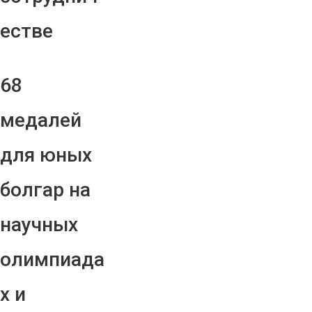
естве
68
медалей
для юных
болгар на
научных
олимпиада
х и