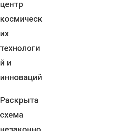
центр
космическ
их
технологи
й и
инноваций
Раскрыта
схема
незаконно