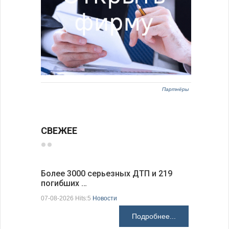
Партнёры
СВЕЖЕЕ
Более 3000 серьезных ДТП и 219
Первые 1
погибших …
электроп
07-08-2026 Hits:5
Новости
07-08-2026 H
Подробнее...