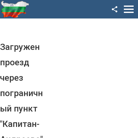
Facebook
Google+
Twitter
Загружен
YouTube
проезд
Instagram
через
LinkedIn
пограничн
VK
ый пункт
OK
"Капитан-