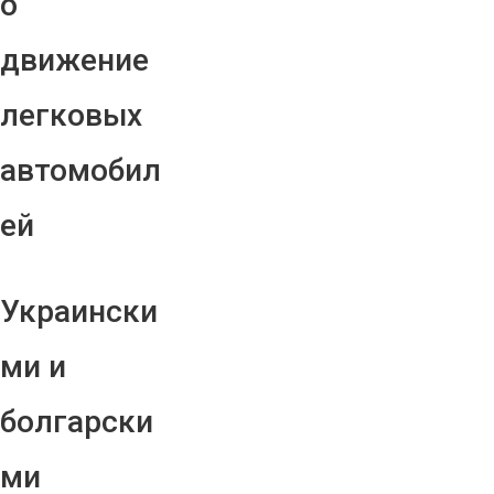
о
движение
легковых
автомобил
ей
Украински
ми и
болгарски
ми