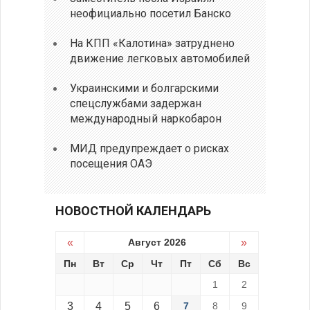
неофициально посетил Банско
На КПП «Калотина» затруднено
движение легковых автомобилей
Украинскими и болгарскими
спецслужбами задержан
международный наркобарон
МИД предупреждает о рисках
посещения ОАЭ
НОВОСТНОЙ КАЛЕНДАРЬ
«
Август 2026
»
Пн
Вт
Ср
Чт
Пт
Сб
Вс
1
2
3
4
5
6
7
8
9