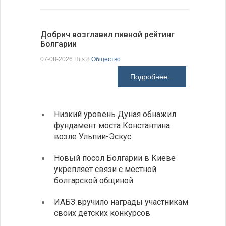
Добрич возглавил пивной рейтинг
«Севдана
Болгарии
Болгарии
07-08-2026 Hits:8
Общество
07-08-2026 H
Подробнее...
Низкий уровень Дуная обнажил
Легко
фундамент моста Константина
в фин
возле Ульпии-Эскус
Расхо
Новый посол Болгарии в Киеве
вырос
укрепляет связи с местной
средн
болгарской общиной
По-со
ИАБЗ вручило награды участникам
балка
своих детских конкурсов