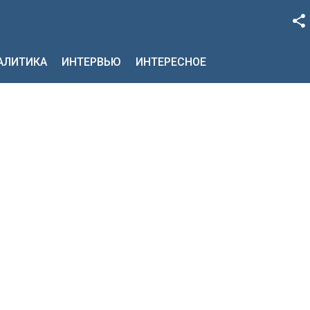
Facebook
НАЛИТИКА
ИНТЕРВЬЮ
ИНТЕРЕСНОЕ
Google+
Twitter
YouTube
Instagram
LinkedIn
VK
OK