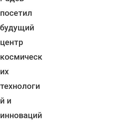
посетил
будущий
центр
космическ
их
технологи
й и
инноваций