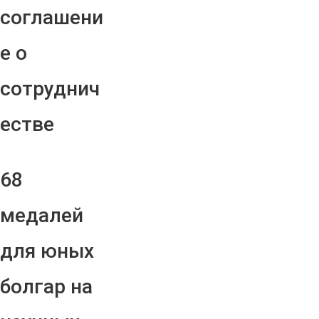
соглашени
е о
сотруднич
естве
68
медалей
для юных
болгар на