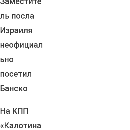
Заместите
ль посла
Израиля
неофициал
ьно
посетил
Банско
На КПП
«Калотина