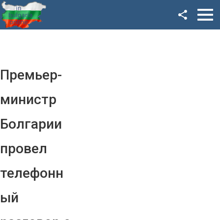
Facebook
Google+
Twitter
Премьер-
YouTube
министр
Instagram
Болгарии
LinkedIn
провел
VK
телефонн
OK
ый