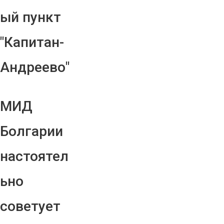
ый пункт
"Капитан-
Андреево"
МИД
Болгарии
настоятел
ьно
советует