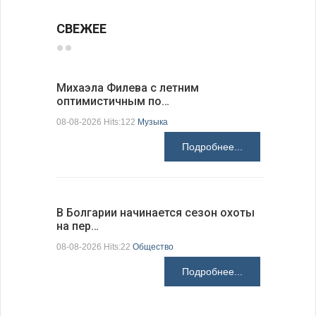
СВЕЖЕЕ
Михаэла Филева с летним
Новые пр
оптимистичным по…
средства
08-08-2026 Hits:122
Музыка
08-08-2026 H
Подробнее...
В Болгарии начинается сезон охоты
Горна-Ор
на пер…
предла…
08-08-2026 Hits:22
Общество
08-08-2026 H
Подробнее...