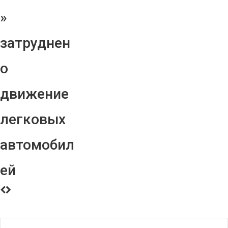
»
затруднен
о
движение
легковых
автомобил
ей