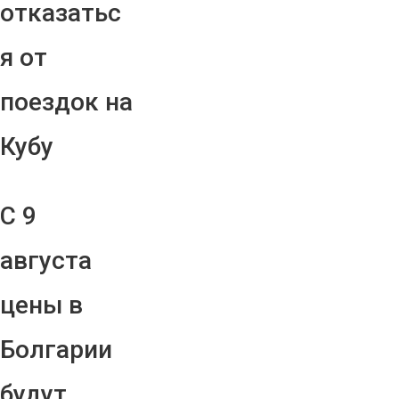
отказатьс
я от
поездок на
Кубу
С 9
августа
цены в
Болгарии
будут