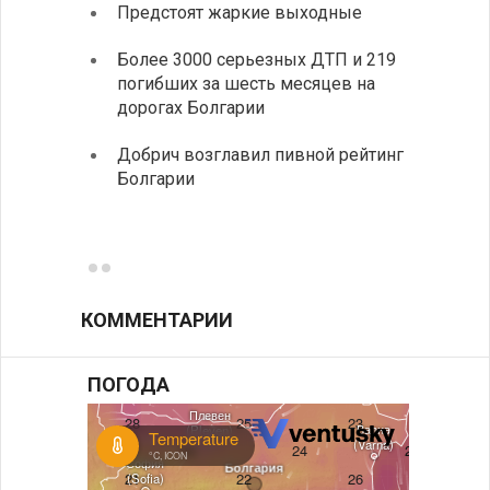
Предстоят жаркие выходные
Первы
элект
Более 3000 серьезных ДТП и 219
готов
погибших за шесть месяцев на
дорогах Болгарии
«Севд
Болга
Добрич возглавил пивной рейтинг
Болгарии
Низки
фунда
возле
КОММЕНТАРИИ
ПОГОДА