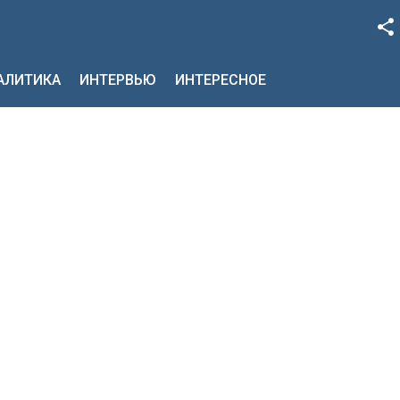
Facebook
НАЛИТИКА
ИНТЕРВЬЮ
ИНТЕРЕСНОЕ
Google+
Twitter
YouTube
Instagram
LinkedIn
VK
OK