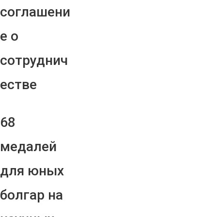
соглашени
е о
сотруднич
естве
68
медалей
для юных
болгар на