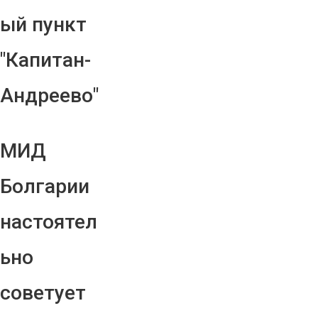
ый пункт
"Капитан-
Андреево"
МИД
Болгарии
настоятел
ьно
советует