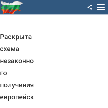
Facebook
Google+
Twitter
Раскрыта
YouTube
схема
Instagram
незаконно
LinkedIn
го
VK
получения
OK
европейск