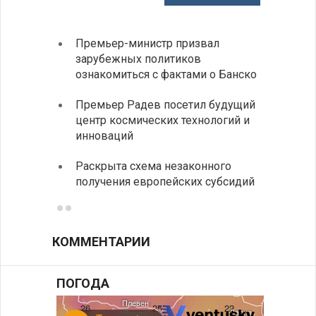
Премьер-министр призвал
Замес
зарубежных политиков
неофи
ознакомиться с фактами о Банско
На КП
Премьер Радев посетил будущий
движе
центр космических технологий и
Украи
инноваций
спецс
Раскрыта схема незаконного
между
получения европейских субсидий
КОММЕНТАРИИ
ПОГОДА