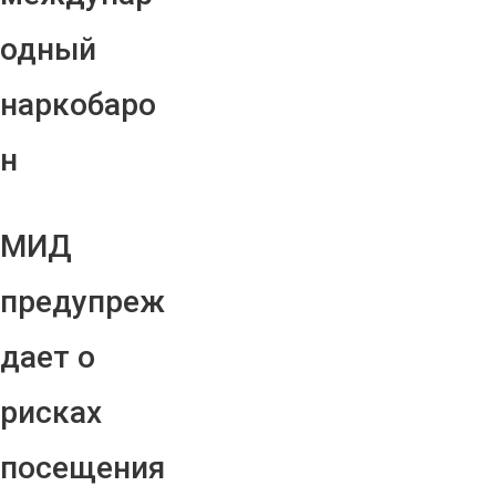
одный
наркобаро
н
МИД
предупреж
дает о
рисках
посещения