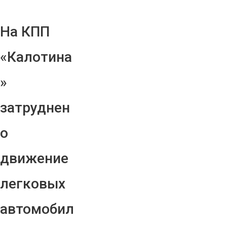
На КПП
«Калотина
»
затруднен
о
движение
легковых
автомобил