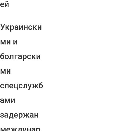
ей
Украински
ми и
болгарски
ми
спецслужб
ами
задержан
междунар