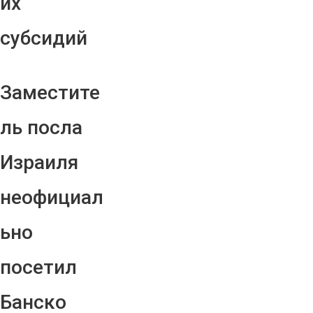
их
субсидий
Заместите
ль посла
Израиля
неофициал
ьно
посетил
Банско