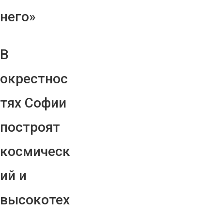
него»
В
окрестнос
тях Софии
построят
космическ
ий и
высокотех