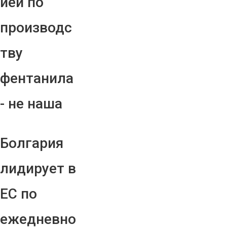
ией по
производс
тву
фентанила
- не наша
Болгария
лидирует в
ЕС по
ежедневно