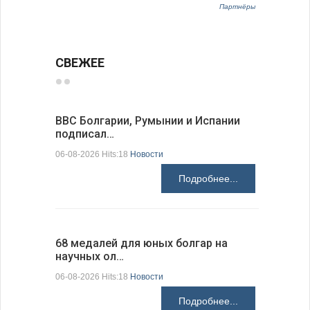
Партнёры
СВЕЖЕЕ
ВВС Болгарии, Румынии и Испании
Gallup: 
подписал…
также и…
06-08-2026 Hits:18
Новости
06-08-2026 H
Подробнее...
68 медалей для юных болгар на
Ледокол 
научных ол…
пришварт
06-08-2026 Hits:18
Новости
06-08-2026 H
Подробнее...