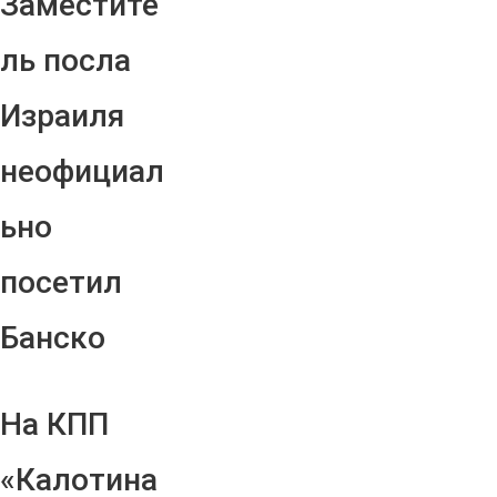
Заместите
ль посла
Израиля
неофициал
ьно
посетил
Банско
На КПП
«Калотина