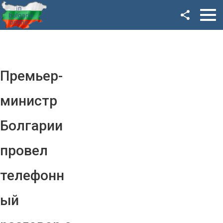
Facebook
Google+
Twitter
Премьер-
YouTube
министр
Instagram
Болгарии
LinkedIn
провел
VK
телефонн
OK
ый