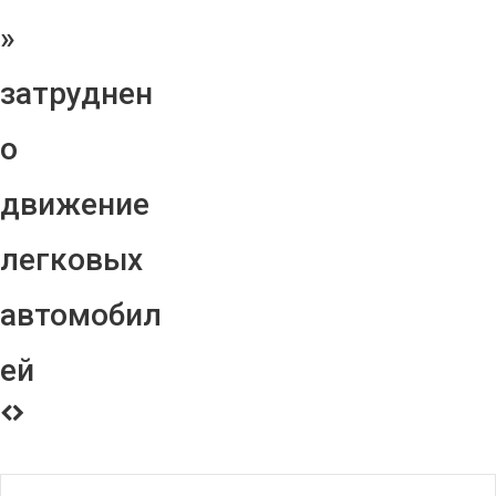
»
затруднен
о
движение
легковых
автомобил
ей