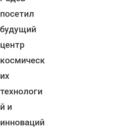
посетил
будущий
центр
космическ
их
технологи
й и
инноваций