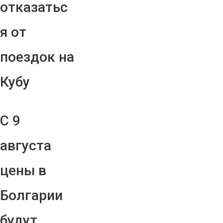
отказатьс
я от
поездок на
Кубу
С 9
августа
цены в
Болгарии
будут