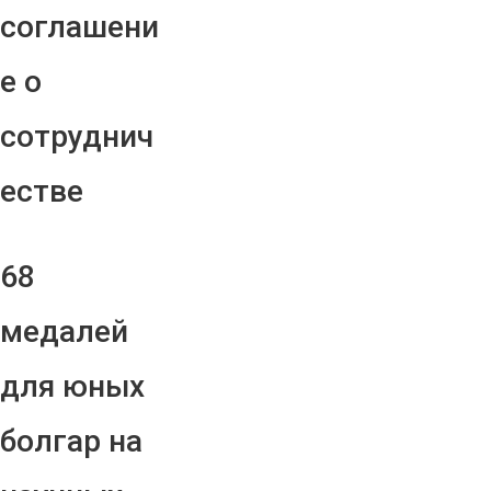
соглашени
е о
сотруднич
естве
68
медалей
для юных
болгар на