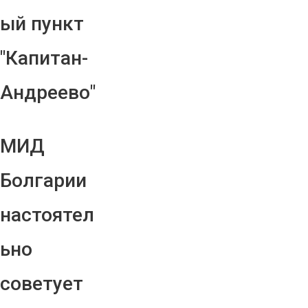
ый пункт
"Капитан-
Андреево"
МИД
Болгарии
настоятел
ьно
советует