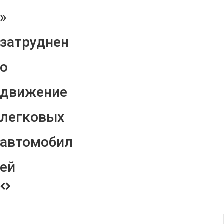
»
затруднен
о
движение
легковых
автомобил
ей