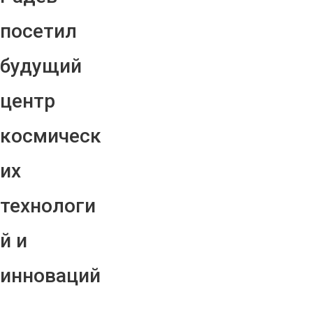
посетил
будущий
центр
космическ
их
технологи
й и
инноваций