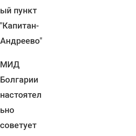
ый пункт
"Капитан-
Андреево"
МИД
Болгарии
настоятел
ьно
советует