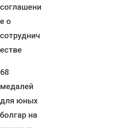
соглашени
е о
сотруднич
естве
68
медалей
для юных
болгар на