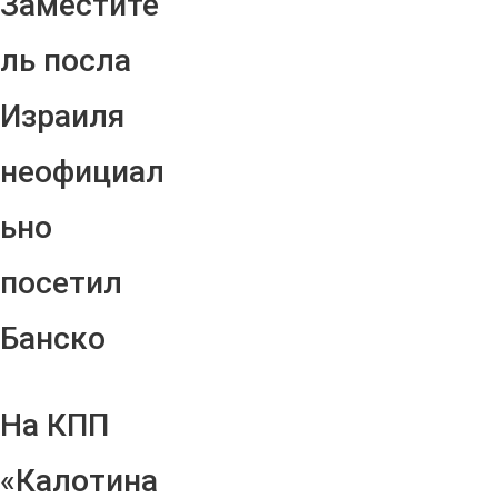
Заместите
ль посла
Израиля
неофициал
ьно
посетил
Банско
На КПП
«Калотина