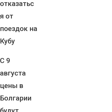
отказатьс
я от
поездок на
Кубу
С 9
августа
цены в
Болгарии
будут