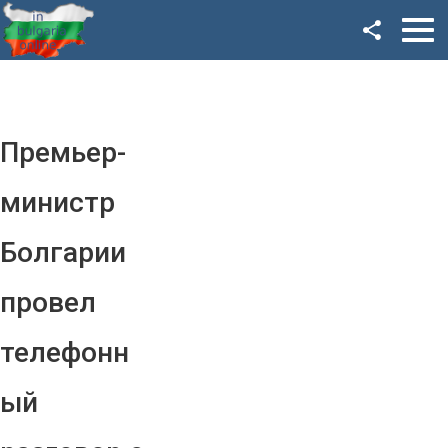
Facebook
Google+
Twitter
Премьер-
YouTube
министр
Instagram
Болгарии
LinkedIn
провел
VK
телефонн
OK
ый