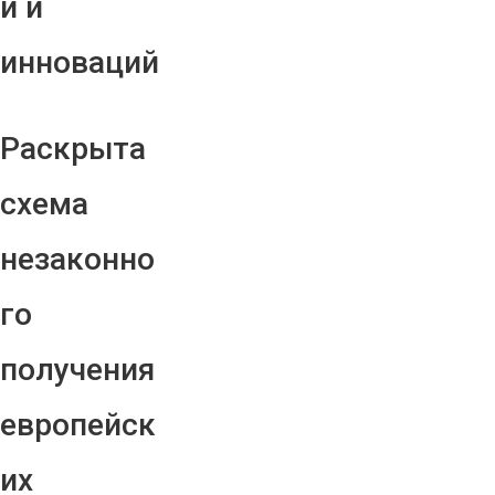
й и
инноваций
Раскрыта
схема
незаконно
го
получения
европейск
их