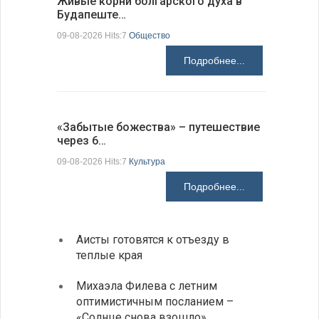
Живые корни болгарского духа в
Письма в
Будапеште…
09-08-2026 H
09-08-2026 Hits:7
Общество
Подробнее...
Аисты го
«Забытые божества» – путешествие
края
через 6…
09-08-2026 H
09-08-2026 Hits:7
Культура
Подробнее...
Аисты готовятся к отъезду в
Новые
теплые края
средс
Михаэла Филева с летним
Горна
оптимистичным посланием –
Оряхо
«Солнце снова взошло»
предл