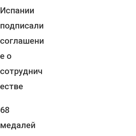
Испании
подписали
соглашени
е о
сотруднич
естве
68
медалей