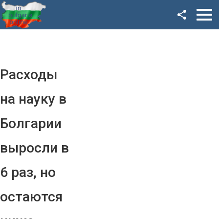
Facebook
Google+
Twitter
Расходы
YouTube
на науку в
Instagram
Болгарии
LinkedIn
выросли в
VK
6 раз, но
OK
остаются