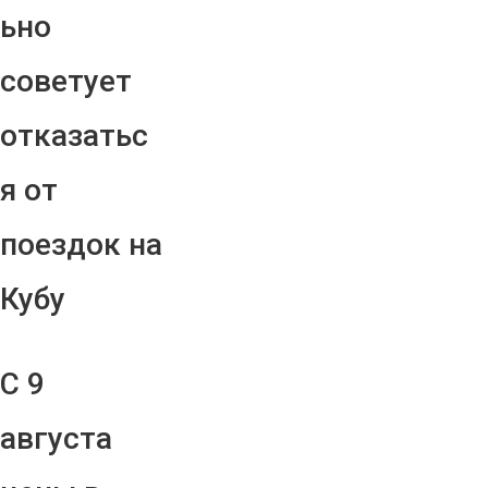
ьно
советует
отказатьс
я от
поездок на
Кубу
С 9
августа