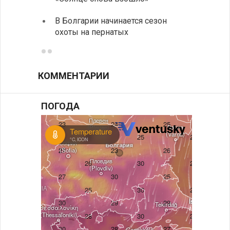
музее
В Болгарии начинается сезон
охоты на пернатых
Предс
КОММЕНТАРИИ
ПОГОДА