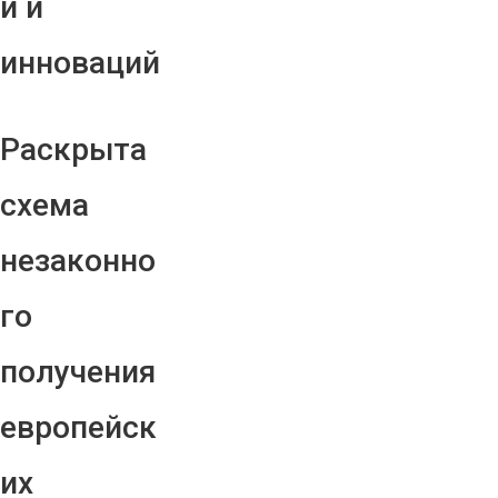
й и
инноваций
Раскрыта
схема
незаконно
го
получения
европейск
их