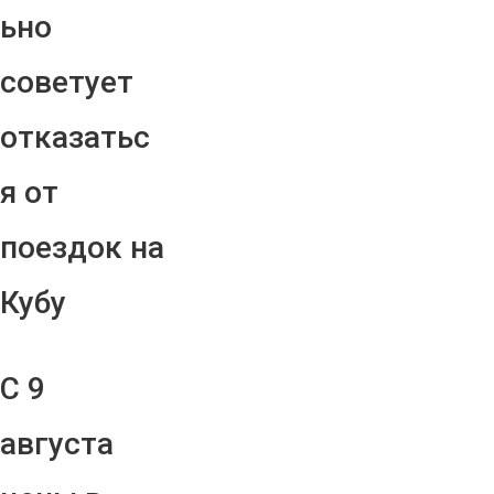
ьно
советует
отказатьс
я от
поездок на
Кубу
С 9
августа