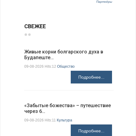
Партнёры
СВЕЖЕЕ
Живые корни болгарского духа в
Письма в
Будапеште…
09-08-2026 H
09-08-2026 Hits:12
Общество
Подробнее...
Аисты го
«Забытые божества» – путешествие
края
через 6…
09-08-2026 H
09-08-2026 Hits:11
Культура
Подробнее...