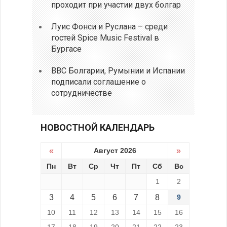
проходит при участии двух болгар
Луис Фонси и Руслана – среди
гостей Spice Music Festival в
Бургасе
ВВС Болгарии, Румынии и Испании
подписали соглашение о
сотрудничестве
НОВОСТНОЙ КАЛЕНДАРЬ
«
Август 2026
»
Пн
Вт
Ср
Чт
Пт
Сб
Вс
1
2
3
4
5
6
7
8
9
10
11
12
13
14
15
16
17
18
19
20
21
22
23