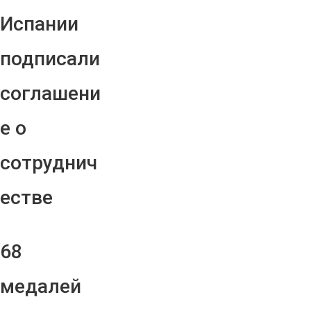
Испании
подписали
соглашени
е о
сотруднич
естве
68
медалей