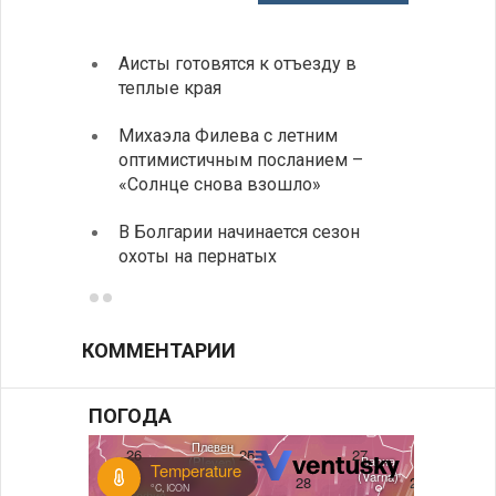
Аисты готовятся к отъезду в
Новые
теплые края
средс
Михаэла Филева с летним
Горна
оптимистичным посланием –
Оряхо
«Солнце снова взошло»
предл
музее
В Болгарии начинается сезон
охоты на пернатых
Предс
КОММЕНТАРИИ
ПОГОДА