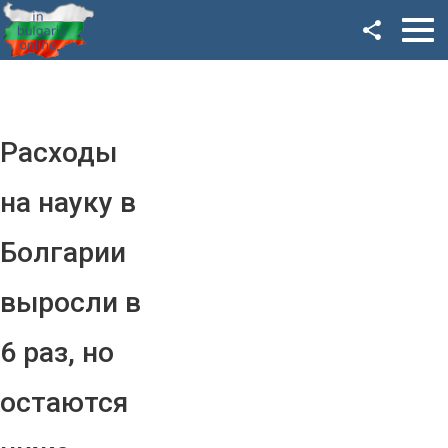
Facebook
Google+
Twitter
Расходы
YouTube
на науку в
Instagram
Болгарии
LinkedIn
выросли в
VK
6 раз, но
OK
остаются