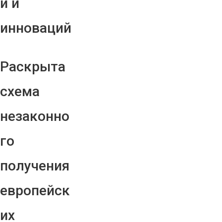
й и
инноваций
Раскрыта
схема
незаконно
го
получения
европейск
их