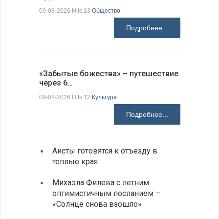
09-08-2026 H
09-08-2026 Hits:13
Общество
Подробнее...
Аисты го
«Забытые божества» – путешествие
края
через 6…
09-08-2026 H
09-08-2026 Hits:12
Культура
Подробнее...
Аисты готовятся к отъезду в
Новые
теплые края
средс
Михаэла Филева с летним
Горна
оптимистичным посланием –
Оряхо
«Солнце снова взошло»
предл
музее