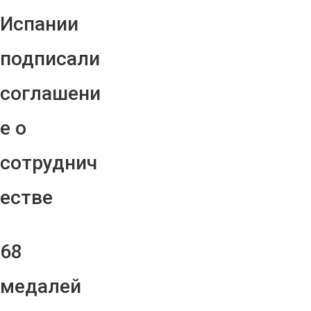
Испании
подписали
соглашени
е о
сотруднич
естве
68
медалей