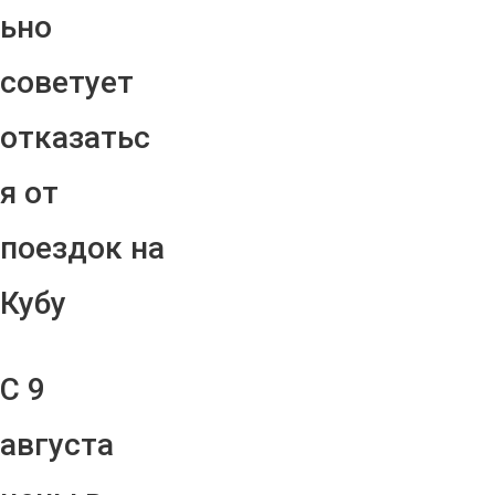
ьно
советует
отказатьс
я от
поездок на
Кубу
С 9
августа