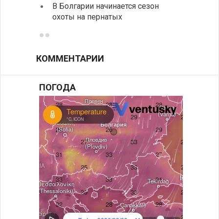
В Болгарии начинается сезон
охоты на пернатых
Предс
КОММЕНТАРИИ
ПОГОДА