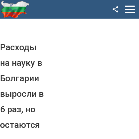
Facebook
Google+
Twitter
Расходы
YouTube
на науку в
Instagram
Болгарии
LinkedIn
выросли в
VK
6 раз, но
OK
остаются