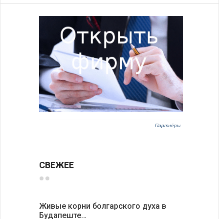
Партнёры
СВЕЖЕЕ
Живые корни болгарского духа в
Письма в
Будапеште…