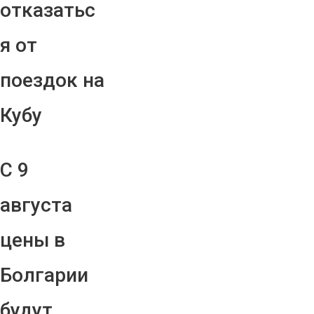
отказатьс
я от
поездок на
Кубу
С 9
августа
цены в
Болгарии
будут