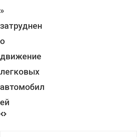
»
затруднен
о
движение
легковых
автомобил
ей