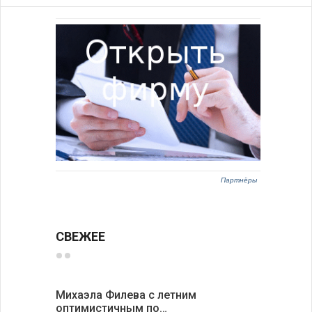
Партнёры
СВЕЖЕЕ
Михаэла Филева с летним
Новые пр
оптимистичным по…
средства