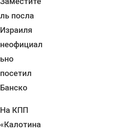
Заместите
ль посла
Израиля
неофициал
ьно
посетил
Банско
На КПП
«Калотина