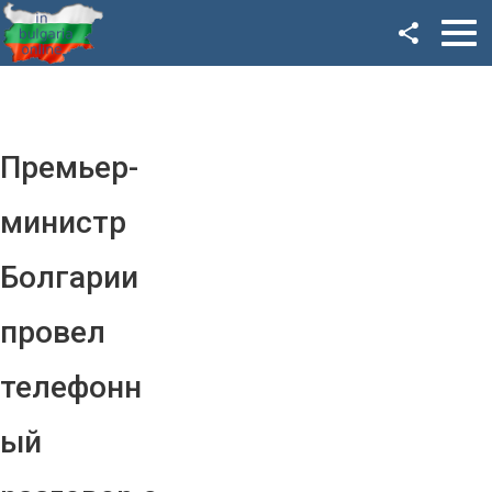
Facebook
Google+
Twitter
Премьер-
YouTube
министр
Instagram
Болгарии
LinkedIn
провел
VK
телефонн
OK
ый