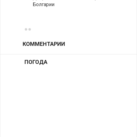
Болгарии
Низки
фунда
возле
КОММЕНТАРИИ
ПОГОДА