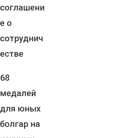
соглашени
е о
сотруднич
естве
68
медалей
для юных
болгар на