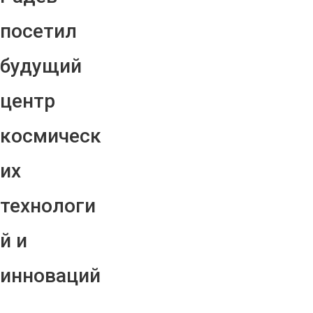
посетил
будущий
центр
космическ
их
технологи
й и
инноваций