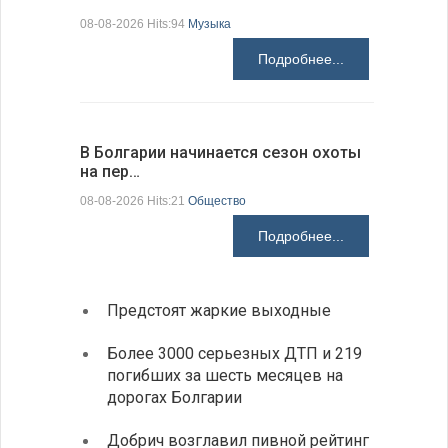
08-08-2026 Hits:94
Музыка
08-08-2026 H
Подробнее...
В Болгарии начинается сезон охоты
Горна-Ор
на пер…
предла…
08-08-2026 Hits:21
Общество
08-08-2026 H
Подробнее...
Предстоят жаркие выходные
Первы
элект
Более 3000 серьезных ДТП и 219
готов
погибших за шесть месяцев на
дорогах Болгарии
«Севд
Болга
Добрич возглавил пивной рейтинг