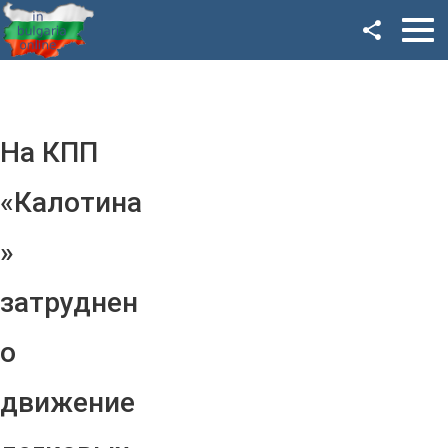
Facebook
Google+
Twitter
На КПП
YouTube
«Калотина
Instagram
»
LinkedIn
затруднен
VK
о
OK
движение