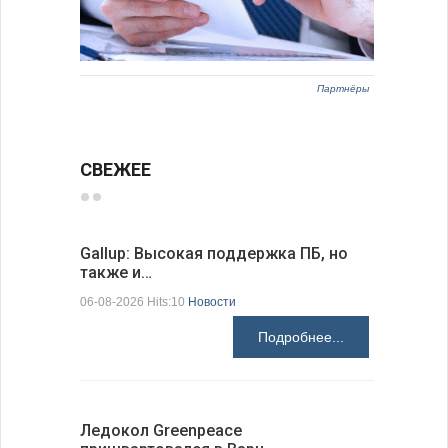
Партнёры
СВЕЖЕЕ
Gallup: Высокая поддержка ПБ, но
Премьер-
также и…
зарубежн
06-08-2026 Hits:10
Новости
06-08-2026 H
Подробнее...
Ледокол Greenpeace
Премьер 