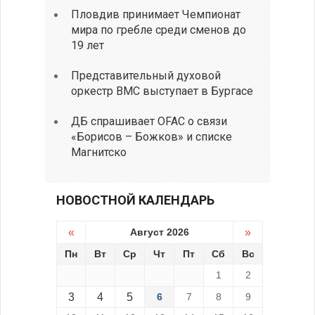
Пловдив принимает Чемпионат
мира по гребле среди сменов до
19 лет
Представительный духовой
оркестр ВМС выступает в Бургасе
ДБ спрашивает OFAC о связи
«Борисов – Божков» и списке
Магнитско
НОВОСТНОЙ КАЛЕНДАРЬ
«
Август 2026
»
Пн
Вт
Ср
Чт
Пт
Сб
Вс
1
2
3
4
5
6
7
8
9