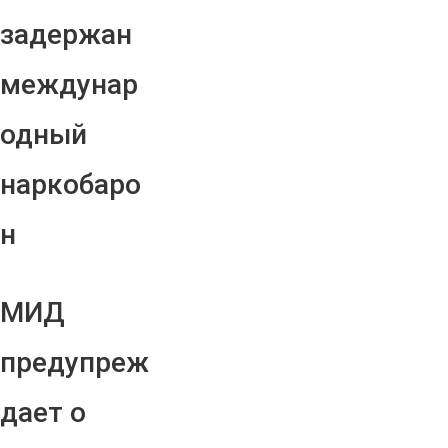
задержан
междунар
одный
наркобаро
н
МИД
предупреж
дает о