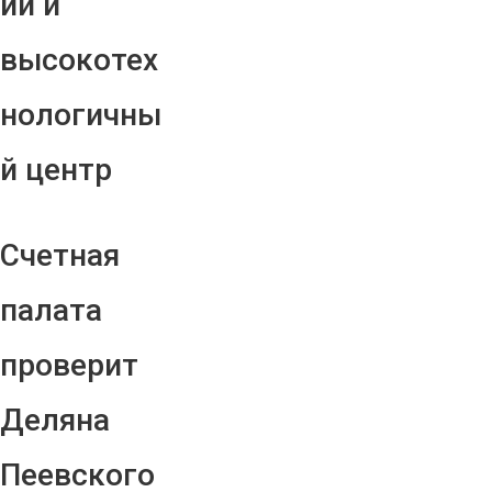
ий и
высокотех
нологичны
й центр
Счетная
палата
проверит
Деляна
Пеевского