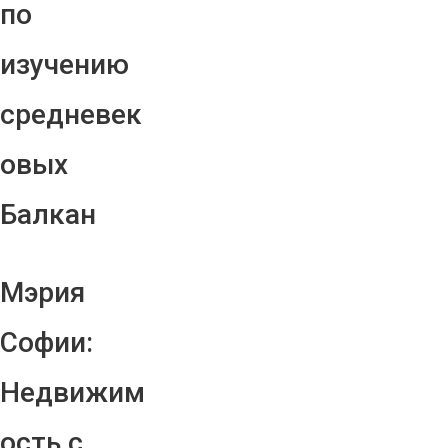
по
изучению
средневек
овых
Балкан
Мэрия
Софии:
Недвижим
ость с