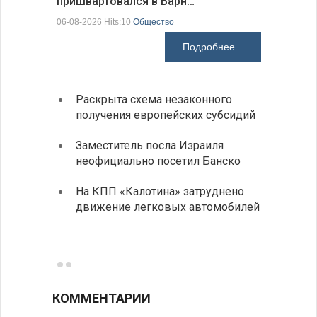
пришвартовался в Варн…
центр ко
06-08-2026 Hits:10
Общество
06-08-2026 H
Подробнее...
Раскрыта схема незаконного
Украи
получения европейских субсидий
спецс
между
Заместитель посла Израиля
неофициально посетил Банско
МИД п
посещ
На КПП «Калотина» затруднено
движение легковых автомобилей
Прави
парла
на эк
КОММЕНТАРИИ