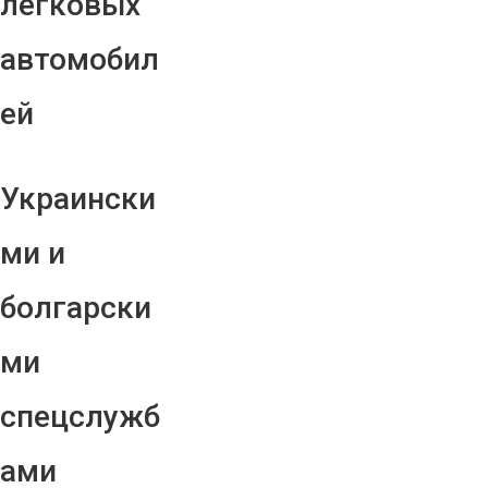
легковых
автомобил
ей
Украински
ми и
болгарски
ми
спецслужб
ами