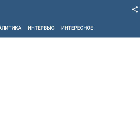
Facebook
НАЛИТИКА
ИНТЕРВЬЮ
ИНТЕРЕСНОЕ
Google+
Twitter
YouTube
Instagram
LinkedIn
VK
OK