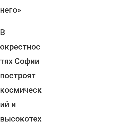
него»
В
окрестнос
тях Софии
построят
космическ
ий и
высокотех