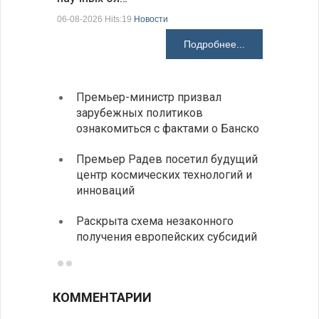
06-08-2026 Hits:19
Новости
06-08-2026 H
Подробнее...
Премьер-министр призвал
Замес
зарубежных политиков
неофи
ознакомиться с фактами о Банско
На КП
Премьер Радев посетил будущий
движе
центр космических технологий и
Украи
инноваций
спецс
Раскрыта схема незаконного
между
получения европейских субсидий
КОММЕНТАРИИ