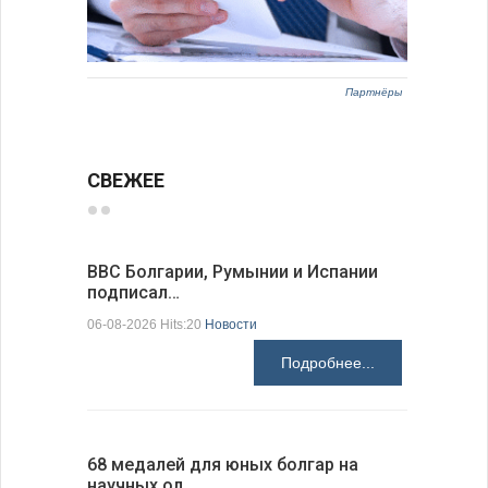
Партнёры
СВЕЖЕЕ
ВВС Болгарии, Румынии и Испании
Gallup: 
подписал…
также и…
06-08-2026 Hits:20
Новости
06-08-2026 H
Подробнее...
68 медалей для юных болгар на
Ледокол 
научных ол…
пришварт