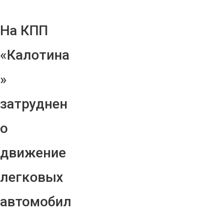
На КПП
«Калотина
»
затруднен
о
движение
легковых
автомобил