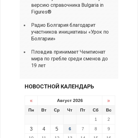
версию справочника Bulgaria in
Figures®
Радио Болгария благодарит
участников инициативы «Урок по
Болгарии»
Пловдив принимает Чемпионат
мира по гребле среди сменов до
19 лет
НОВОСТНОЙ КАЛЕНДАРЬ
«
Август 2026
»
Пн
Вт
Ср
Чт
Пт
Сб
Вс
1
2
3
4
5
6
7
8
9
10
11
12
13
14
15
16