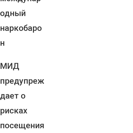
одный
наркобаро
н
МИД
предупреж
дает о
рисках
посещения