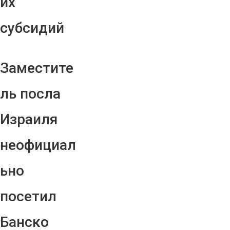
их
субсидий
Заместите
ль посла
Израиля
неофициал
ьно
посетил
Банско