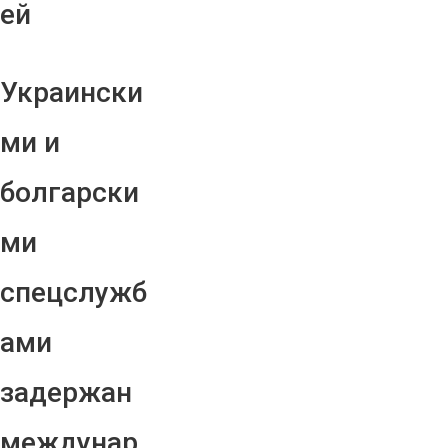
ей
Украински
ми и
болгарски
ми
спецслужб
ами
задержан
междунар