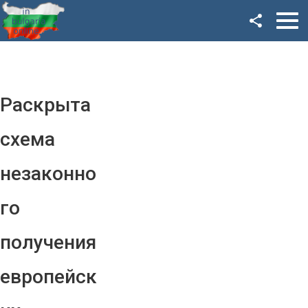
Facebook
Google+
Twitter
Раскрыта
YouTube
схема
Instagram
незаконно
LinkedIn
го
VK
получения
OK
европейск