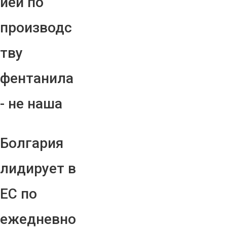
ией по
производс
тву
фентанила
- не наша
Болгария
лидирует в
ЕС по
ежедневно