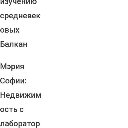
изучению
средневек
овых
Балкан
Мэрия
Софии:
Недвижим
ость с
лаборатор