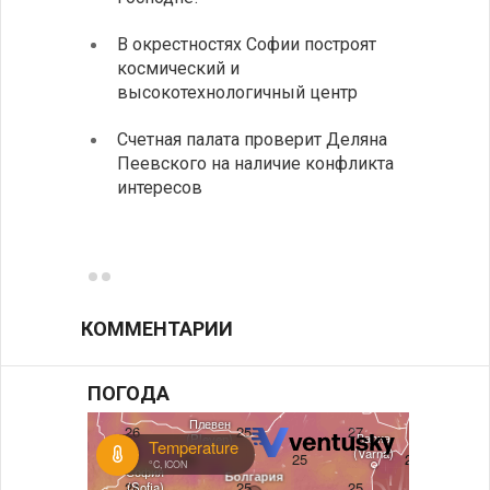
Посол Б
В окрестностях Софии построят
июля пр
космический и
Арабско
высокотехнологичный центр
В Бол
Счетная палата проверит Деляна
инсти
Пеевского на наличие конфликта
средн
интересов
К 205
поэти
КОММЕНТАРИИ
ПОГОДА