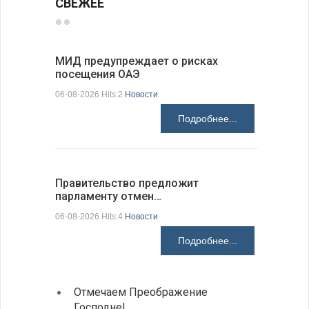
СВЕЖЕЕ
МИД предупреждает о рисках
Между пр
посещения ОАЭ
вызовам
06-08-2026 Hits:2
Новости
06-08-2026 H
Подробнее...
Правительство предложит
В Добрич
парламенту отмен…
«Сельск
06-08-2026 Hits:4
Новости
06-08-2026 H
Подробнее...
Отмечаем Преображение
Болга
Господне!
инвес