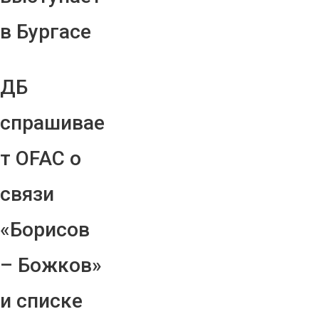
в Бургасе
ДБ
спрашивае
т OFAC о
связи
«Борисов
– Божков»
и списке