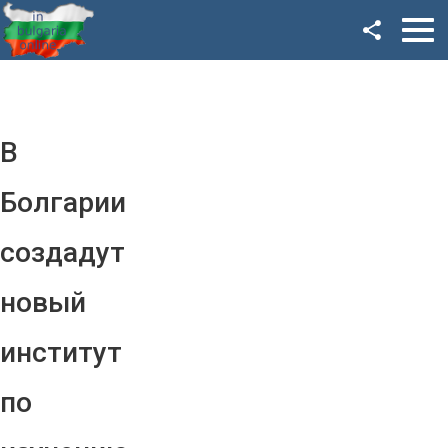
Facebook
Google+
Twitter
В
YouTube
Болгарии
Instagram
создадут
LinkedIn
новый
VK
институт
OK
по