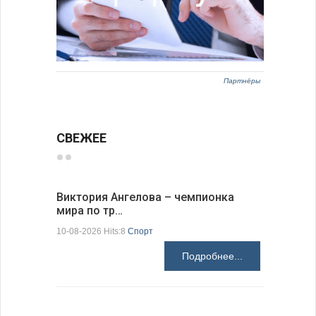
Партнёры
СВЕЖЕЕ
Виктория Ангелова – чемпионка
Живые ко
мира по тр…
Будапеш
10-08-2026 Hits:8
Спорт
09-08-2026 H
Подробнее...