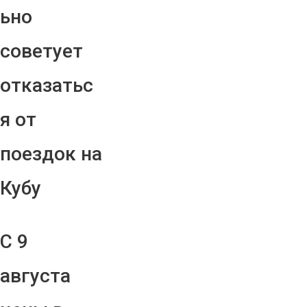
ьно
советует
отказатьс
я от
поездок на
Кубу
С 9
августа