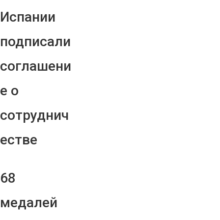
Испании
подписали
соглашени
е о
сотруднич
естве
68
медалей