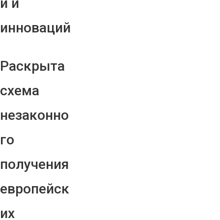
й и
инноваций
Раскрыта
схема
незаконно
го
получения
европейск
их