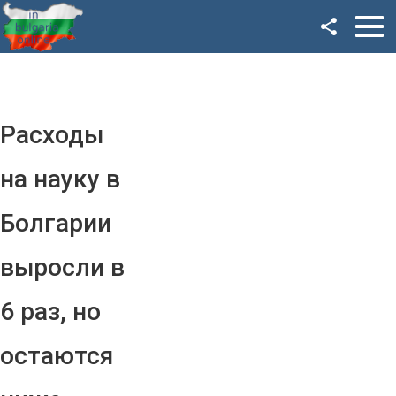
Facebook
Google+
Twitter
Расходы
YouTube
на науку в
Instagram
Болгарии
LinkedIn
выросли в
VK
6 раз, но
OK
остаются