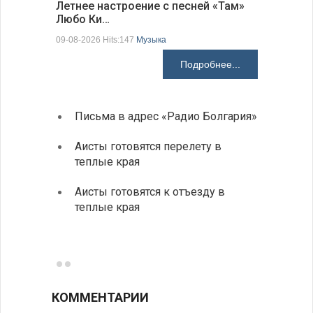
Летнее настроение с песней «Там»
«Забытые
Любо Ки…
через 6…
09-08-2026 Hits:147
Музыка
09-08-2026 H
Подробнее...
Письма в адрес «Радио Болгария»
Михаэ
оптим
Аисты готовятся перелету в
«Солн
теплые края
В Бол
Аисты готовятся к отъезду в
охоты
теплые края
Новые
средс
КОММЕНТАРИИ