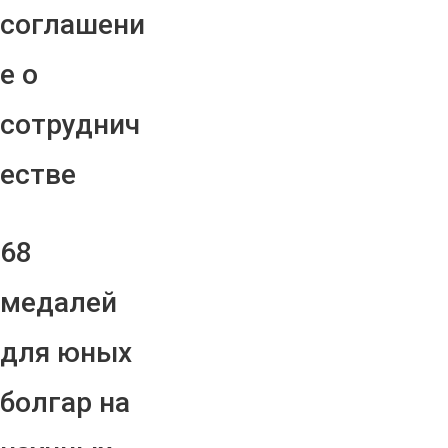
соглашени
е о
сотруднич
естве
68
медалей
для юных
болгар на