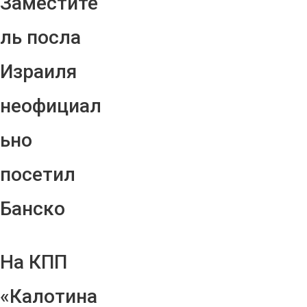
Заместите
ль посла
Израиля
неофициал
ьно
посетил
Банско
На КПП
«Калотина