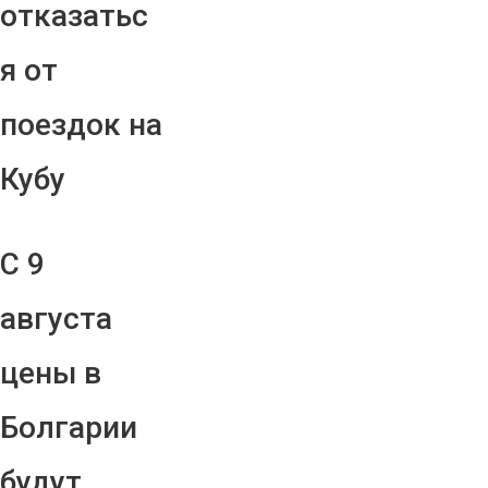
отказатьс
я от
поездок на
Кубу
С 9
августа
цены в
Болгарии
будут