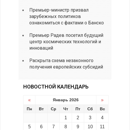
Премьер-министр призвал
зарубежных политиков
ознакомиться с фактами о Банско
Премьер Радев посетил будущий
центр космических технологий и
инноваций
Раскрыта схема незаконного
получения европейских субсидий
НОВОСТНОЙ КАЛЕНДАРЬ
«
Январь 2026
»
Пн
Вт
Ср
Чт
Пт
Сб
Вс
1
2
3
4
5
6
7
8
9
10
11