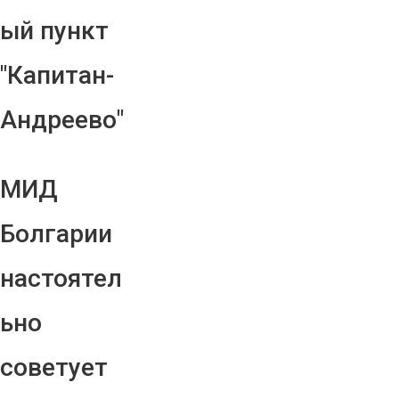
ый пункт
"Капитан-
Андреево"
МИД
Болгарии
настоятел
ьно
советует