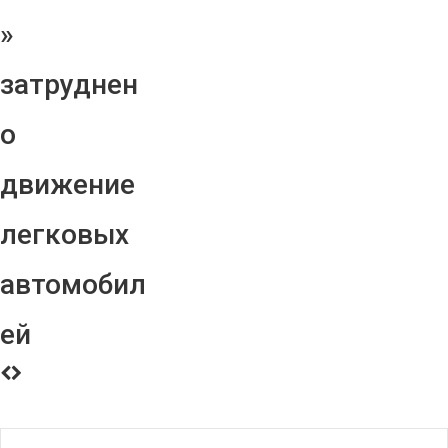
»
затруднен
о
движение
легковых
автомобил
ей