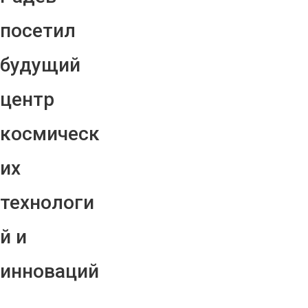
посетил
будущий
центр
космическ
их
технологи
й и
инноваций