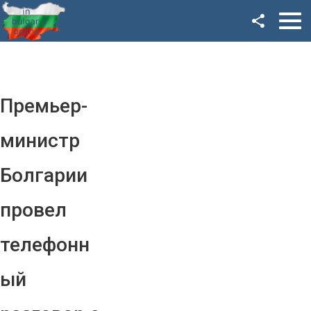
Facebook
Google+
Twitter
Премьер-
YouTube
министр
Instagram
Болгарии
LinkedIn
провел
VK
телефонн
OK
ый