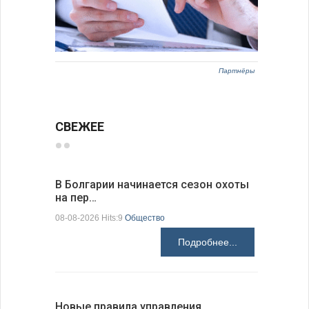
Партнёры
СВЕЖЕЕ
В Болгарии начинается сезон охоты
Горна-Ор
на пер…
предла…
08-08-2026 Hits:9
Общество
08-08-2026 H
Подробнее...
Новые правила управления
Предстоя