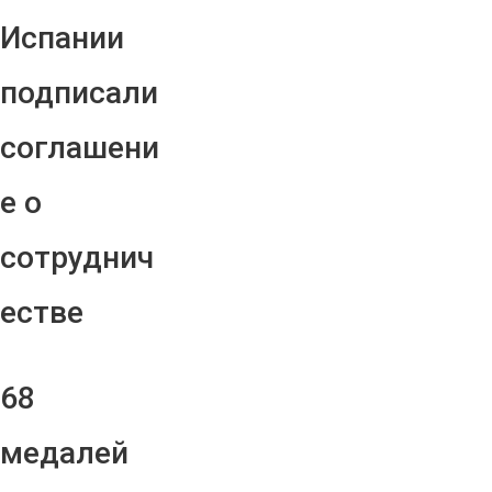
Испании
подписали
соглашени
е о
сотруднич
естве
68
медалей