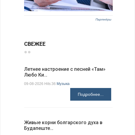
Партнёры
СВЕЖЕЕ
Летнее настроение с песней «Там»
«Забытые
Любо Ки…
через 6…
09-08-2026 Hits:36
Музыка
09-08-2026 H
Подробнее...
Живые корни болгарского духа в
Письма в
Будапеште…
09-08-2026 H