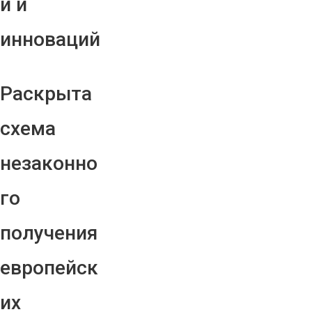
й и
инноваций
Раскрыта
схема
незаконно
го
получения
европейск
их