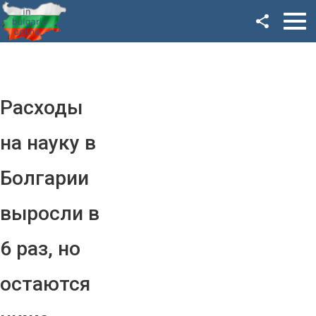
Facebook
Google+
Twitter
Расходы
YouTube
на науку в
Instagram
Болгарии
LinkedIn
выросли в
VK
6 раз, но
OK
остаются