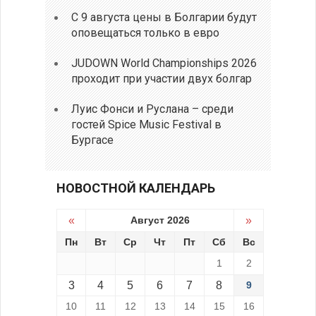
С 9 августа цены в Болгарии будут
оповещаться только в евро
JUDOWN World Championships 2026
проходит при участии двух болгар
Луис Фонси и Руслана – среди
гостей Spice Music Festival в
Бургасе
НОВОСТНОЙ КАЛЕНДАРЬ
«
Август 2026
»
Пн
Вт
Ср
Чт
Пт
Сб
Вс
1
2
3
4
5
6
7
8
9
10
11
12
13
14
15
16