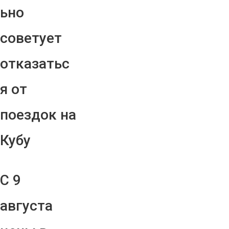
ьно
советует
отказатьс
я от
поездок на
Кубу
С 9
августа