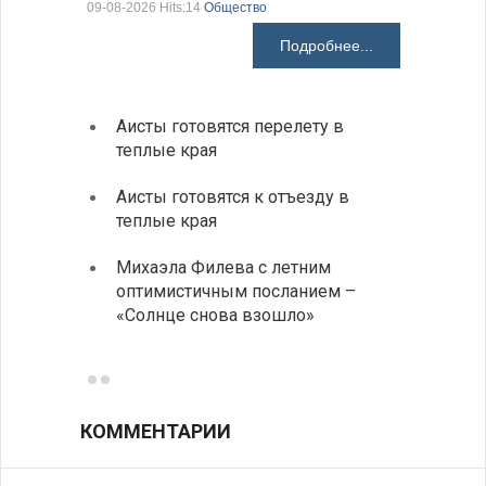
09-08-2026 Hits:14
Общество
Подробнее...
Аисты готовятся перелету в
В Бол
теплые края
охоты
Аисты готовятся к отъезду в
Новые
теплые края
средс
Михаэла Филева с летним
Горна
оптимистичным посланием –
Оряхо
«Солнце снова взошло»
предл
музее
КОММЕНТАРИИ