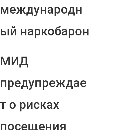
международн
ый наркобарон
МИД
предупреждае
т о рисках
посещения