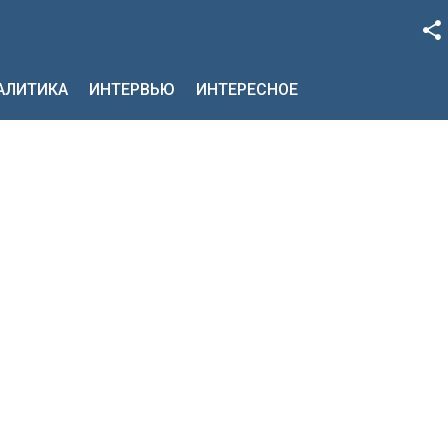
Facebook
НАЛИТИКА
ИНТЕРВЬЮ
ИНТЕРЕСНОЕ
Google+
Twitter
YouTube
Instagram
LinkedIn
VK
OK