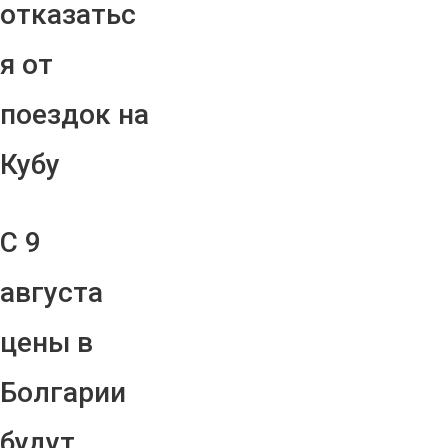
отказатьс
я от
поездок на
Кубу
С 9
августа
цены в
Болгарии
будут