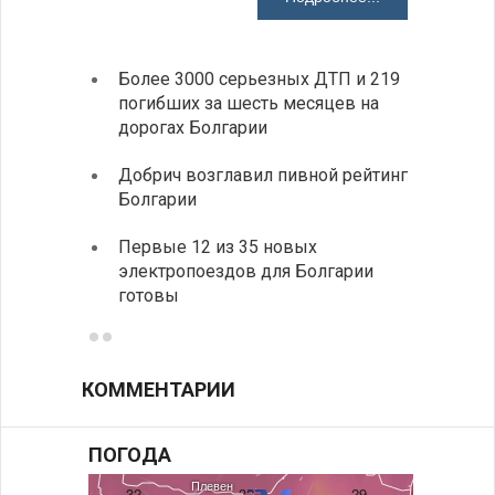
Более 3000 серьезных ДТП и 219
«Севд
погибших за шесть месяцев на
Болга
дорогах Болгарии
Низки
Добрич возглавил пивной рейтинг
фунда
Болгарии
возле
Первые 12 из 35 новых
Новый
электропоездов для Болгарии
укреп
готовы
болга
КОММЕНТАРИИ
ПОГОДА