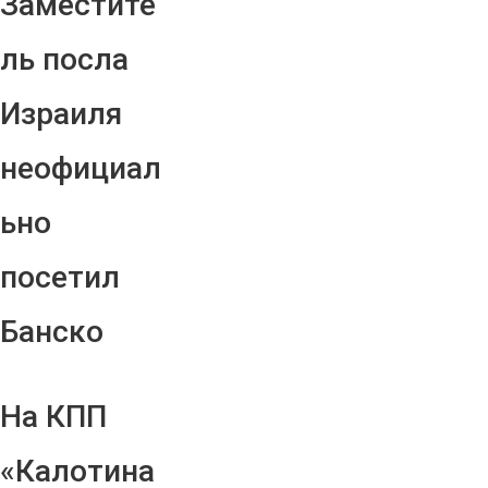
Заместите
ль посла
Израиля
неофициал
ьно
посетил
Банско
На КПП
«Калотина