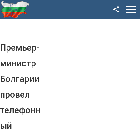
Facebook
Google+
Twitter
Премьер-
YouTube
министр
Instagram
Болгарии
LinkedIn
провел
VK
телефонн
OK
ый