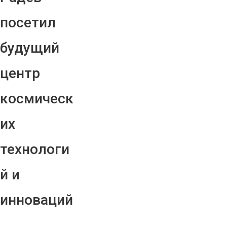
посетил
будущий
центр
космическ
их
технологи
й и
инноваций