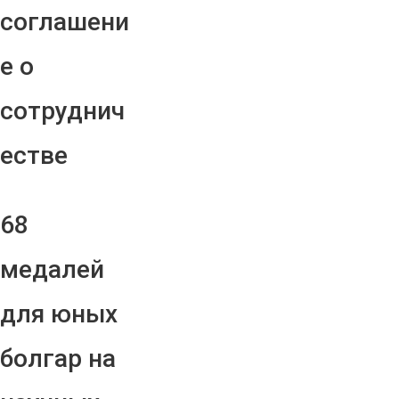
соглашени
е о
сотруднич
естве
68
медалей
для юных
болгар на