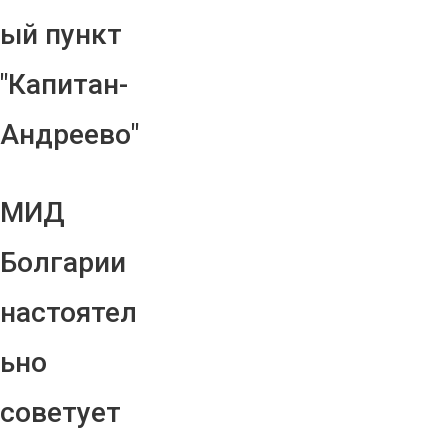
ый пункт
"Капитан-
Андреево"
МИД
Болгарии
настоятел
ьно
советует