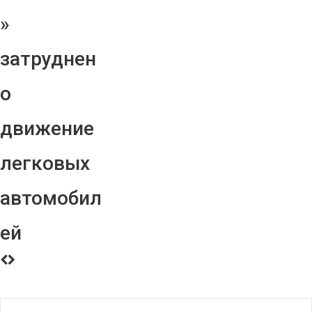
»
затруднен
о
движение
легковых
автомобил
ей