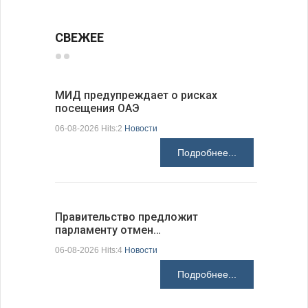
СВЕЖЕЕ
МИД предупреждает о рисках
Между пр
посещения ОАЭ
вызовам
06-08-2026 Hits:2
Новости
06-08-2026 H
Подробнее...
Правительство предложит
В Добрич
парламенту отмен…
«Сельск
06-08-2026 Hits:4
Новости
06-08-2026 H
Подробнее...