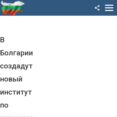
Facebook
Google+
Twitter
В
YouTube
Болгарии
Instagram
создадут
LinkedIn
новый
VK
институт
OK
по