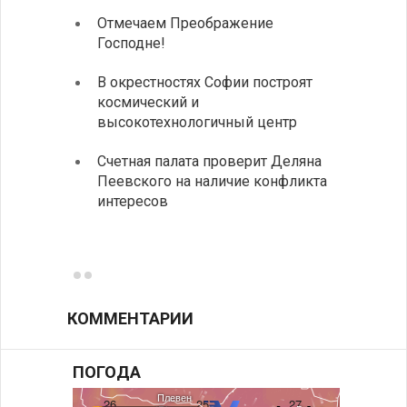
Отмечаем Преображение
Болга
Господне!
инвес
Посол Б
В окрестностях Софии построят
июля пр
космический и
Арабско
высокотехнологичный центр
В Бол
Счетная палата проверит Деляна
инсти
Пеевского на наличие конфликта
средн
интересов
К 205
поэти
КОММЕНТАРИИ
ПОГОДА