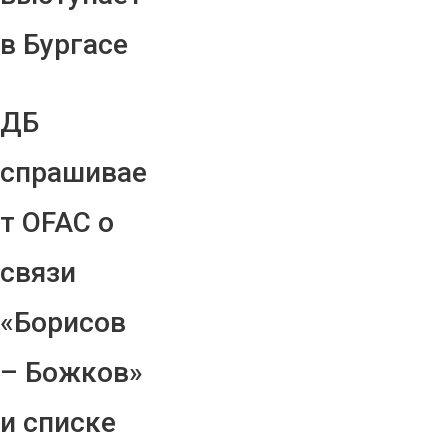
в Бургасе
ДБ
спрашивае
т OFAC о
связи
«Борисов
– Божков»
и списке