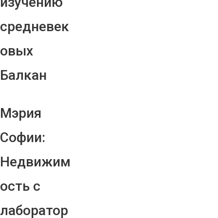
изучению
средневек
овых
Балкан
Мэрия
Софии:
Недвижим
ость с
лаборатор