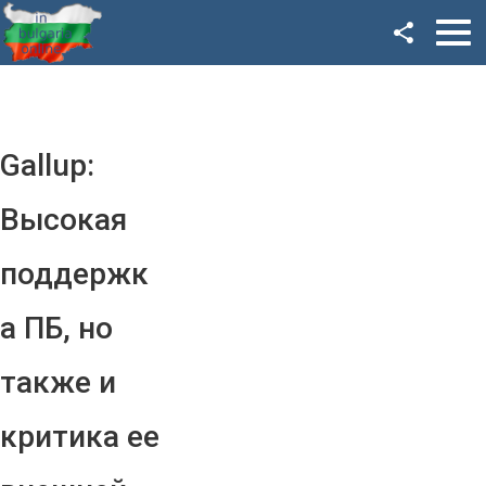
Facebook
Google+
Twitter
Gallup:
YouTube
Высокая
Instagram
поддержк
LinkedIn
а ПБ, но
VK
также и
OK
критика ее