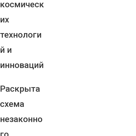
космическ
их
технологи
й и
инноваций
Раскрыта
схема
незаконно
го