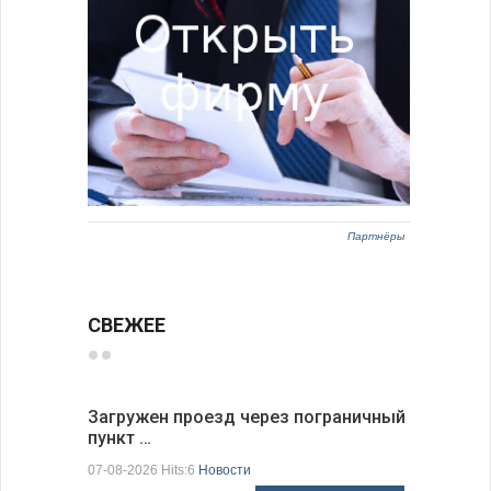
Партнёры
СВЕЖЕЕ
Загружен проезд через пограничный
С 9 авгус
пункт …
оповещ…
07-08-2026 Hits:6
Новости
07-08-2026 H