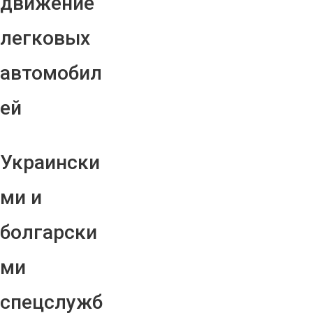
движение
легковых
автомобил
ей
Украински
ми и
болгарски
ми
спецслужб