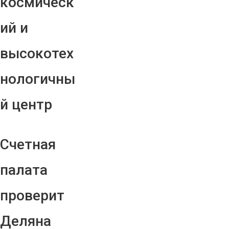
космическ
ий и
высокотех
нологичны
й центр
Счетная
палата
проверит
Деляна