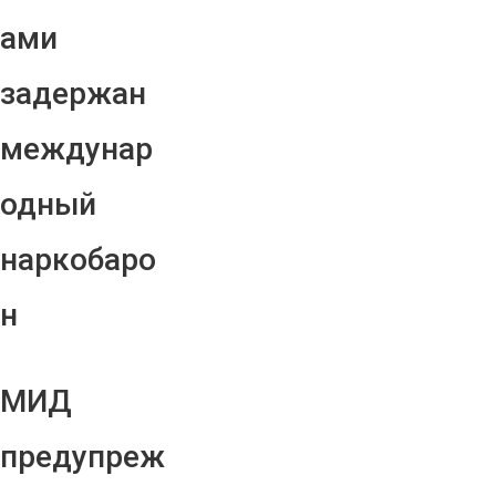
ами
задержан
междунар
одный
наркобаро
н
МИД
предупреж