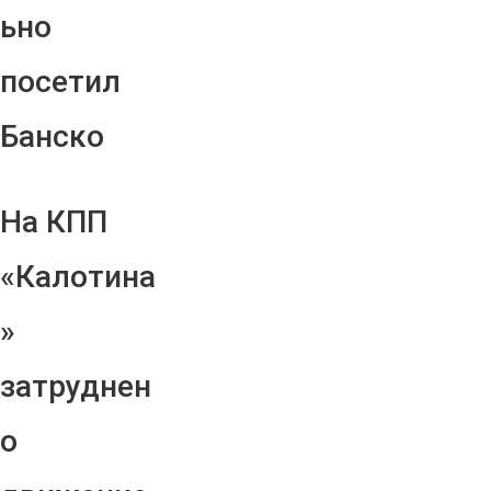
ьно
посетил
Банско
На КПП
«Калотина
»
затруднен
о