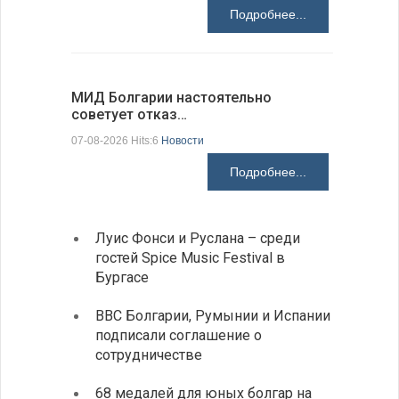
Подробнее...
МИД Болгарии настоятельно
JUDOWN W
советует отказ…
проходи
07-08-2026 Hits:6
Новости
07-08-2026 H
Подробнее...
Луис Фонси и Руслана – среди
Gallu
гостей Spice Music Festival в
также
Бургасе
полит
ВВС Болгарии, Румынии и Испании
Ледок
подписали соглашение о
пришв
сотрудничестве
свои 
68 медалей для юных болгар на
Премь