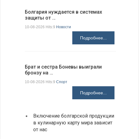
Болгария нуждается в системах
Прорыто 
защиты от …
дороги в
10-08-2026 Hits:9
Новости
10-08-2026 H
Подробнее...
Брат и сестра Боневы выиграли
Украина 
бронзу на …
расслед
10-08-2026 Hits:9
Спорт
10-08-2026 H
Подробнее...
Включение болгарской продукции
Ведет
в кулинарную карту мира зависит
с дро
от нас
румын