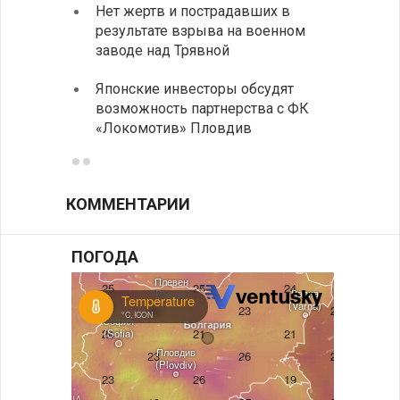
Нет жертв и пострадавших в
На пу
результате взрыва на военном
Андре
заводе над Трявной
интен
Японские инвесторы обсудят
ИРЭ б
возможность партнерства с ФК
нехва
«Локомотив» Пловдив
работ
КОММЕНТАРИИ
ПОГОДА