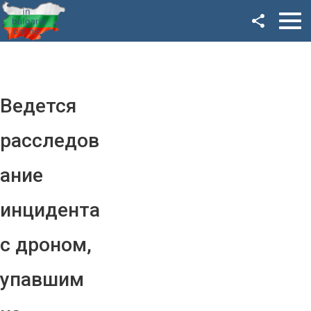
Facebook
Google+
Twitter
Ведется
YouTube
расследов
Instagram
ание
LinkedIn
инцидента
VK
с дроном,
OK
упавшим