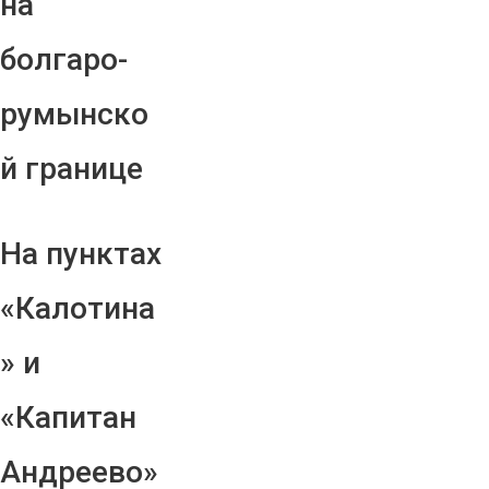
на
болгаро-
румынско
й границе
На пунктах
«Калотина
» и
«Капитан
Андреево»