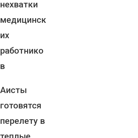
нехватки
медицинск
их
работнико
в
Аисты
готовятся
перелету в
теплые