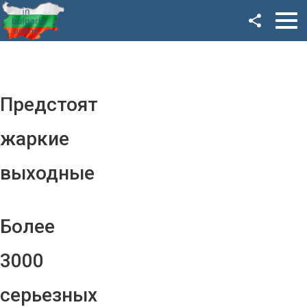
Facebook
Google+
Twitter
Предстоят
YouTube
жаркие
Instagram
выходные
LinkedIn
VK
Более
OK
3000
серьезных