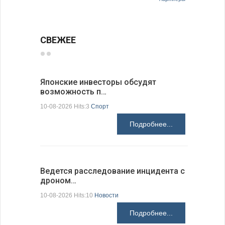
СВЕЖЕЕ
Японские инвесторы обсудят
На пункт
возможность п…
Андреев
10-08-2026 Hits:3
Спорт
10-08-2026 H
Подробнее...
Ведется расследование инцидента с
ИРЭ бьет
дроном…
меди…
10-08-2026 Hits:10
Новости
10-08-2026 H
Подробнее...