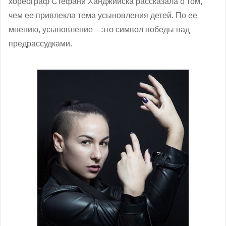
хореограф Стефани Ханджийска рассказала о том,
чем ее привлекла тема усыновления детей. По ее
мнению, усыновление – это символ победы над
предрассудками.