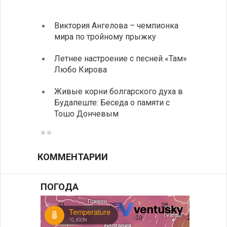
Виктория Ангелова – чемпионка
«Забы
мира по тройному прыжку
путеш
духов
Летнее настроение с песней «Там»
Любо Кирова
Письм
Живые корни болгарского духа в
Аисты
Будапеште: Беседа о памяти с
теплы
Тошо Дончевым
КОММЕНТАРИИ
ПОГОДА