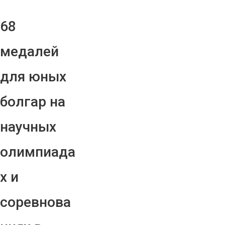
68
медалей
для юных
болгар на
научных
олимпиада
х и
соревнова