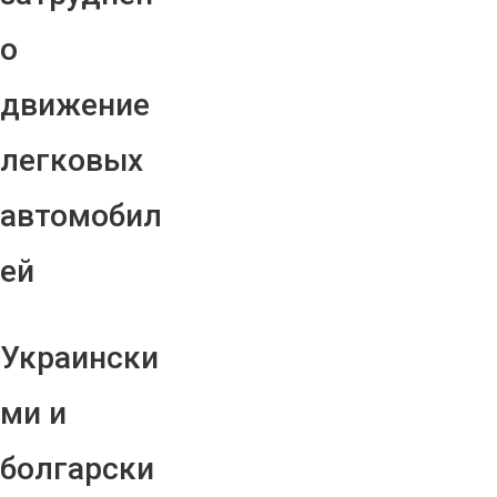
о
движение
легковых
автомобил
ей
Украински
ми и
болгарски