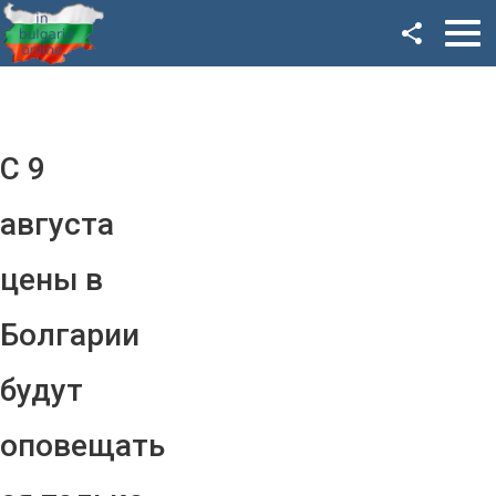
Facebook
Google+
Twitter
С 9
YouTube
августа
Instagram
цены в
LinkedIn
Болгарии
VK
будут
OK
оповещать