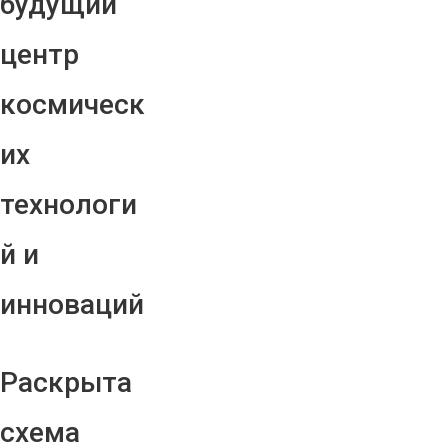
будущий
центр
космическ
их
технологи
й и
инноваций
Раскрыта
схема