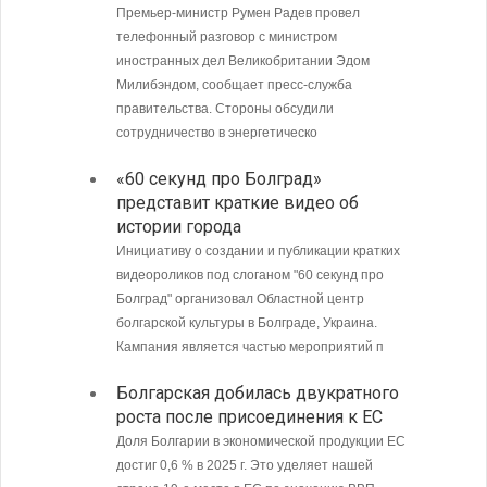
Премьер-министр Румен Радев провел
Интенси
телефонный разговор с министром
пограни
иностранных дел Великобритании Эдом
Андреев
Милибэндом, сообщает пресс-служба
направл
правительства. Стороны обсудили
полиции
сотрудничество в энергетическо
МИД Б
«60 секунд про Болград»
совет
представит краткие видео об
Кубу
истории города
Министе
Инициативу о создании и публикации кратких
Болгари
видеороликов под слоганом "60 секунд про
предпри
Болград" организовал Областной центр
в том ч
болгарской культуры в Болграде, Украина.
ситуаци
Кампания является частью мероприятий п
С 9 а
Болгарская добилась двукратного
опове
роста после присоединения к ЕС
Доля Болгарии в экономической продукции ЕС
достиг 0,6 % в 2025 г. Это уделяет нашей