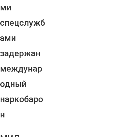
ми
спецслужб
ами
задержан
междунар
одный
наркобаро
н