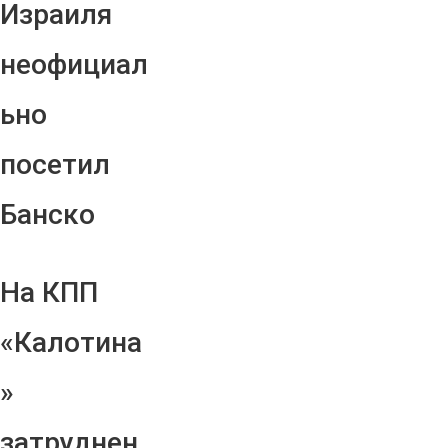
Израиля
неофициал
ьно
посетил
Банско
На КПП
«Калотина
»
затруднен