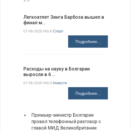
Легкоатлет Зинга Барбоза вышел в
По-сосед
финал м…
адресо…
07-08-2026 Hits:6
Спорт
07-08-2026 H
Подробнее...
Расходы на науку в Болгарии
У Болгар
выросли в 6 …
мощности
07-08-2026 Hits:9
Новости
07-08-2026 H
Подробнее...
Премьер-министр Болгарии
Загру
провел телефонный разговор с
погра
главой МИД Великобритании
Андре