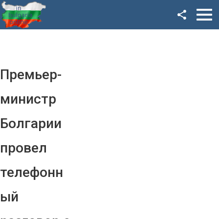
Facebook
Google+
Twitter
Премьер-
YouTube
министр
Instagram
Болгарии
LinkedIn
провел
VK
телефонн
OK
ый