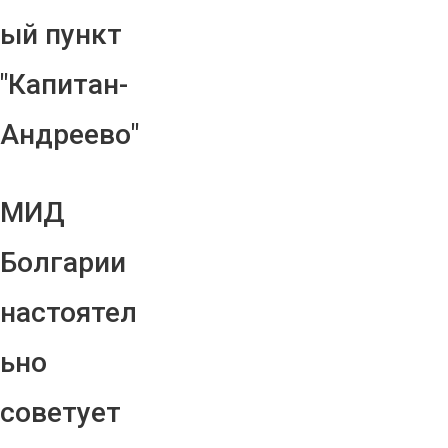
ый пункт
"Капитан-
Андреево"
МИД
Болгарии
настоятел
ьно
советует