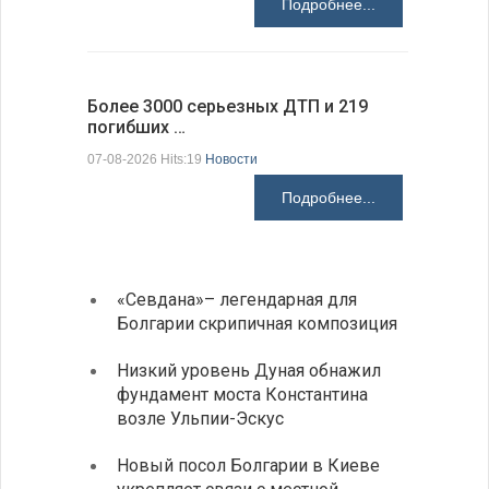
Подробнее...
Более 3000 серьезных ДТП и 219
погибших …
Первые 1
электроп
07-08-2026 Hits:19
Новости
07-08-2026 H
Подробнее...
«Севдана»– легендарная для
ИАБЗ 
Болгарии скрипичная композиция
своих
Низкий уровень Дуная обнажил
Легко
фундамент моста Константина
в фин
возле Ульпии-Эскус
Расхо
Новый посол Болгарии в Киеве
вырос