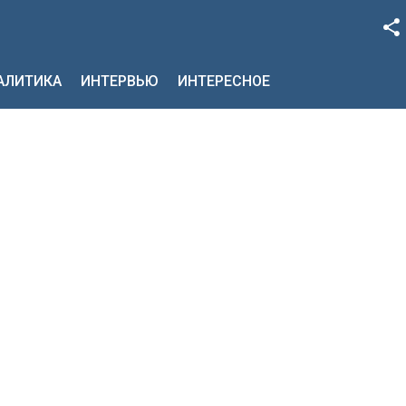
Facebook
НАЛИТИКА
ИНТЕРВЬЮ
ИНТЕРЕСНОЕ
Google+
Twitter
YouTube
Instagram
LinkedIn
VK
OK