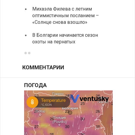
Михаэла Филева с летним
Горна
оптимистичным посланием –
Оряхо
«Солнце снова взошло»
предл
музее
В Болгарии начинается сезон
охоты на пернатых
Предс
КОММЕНТАРИИ
ПОГОДА