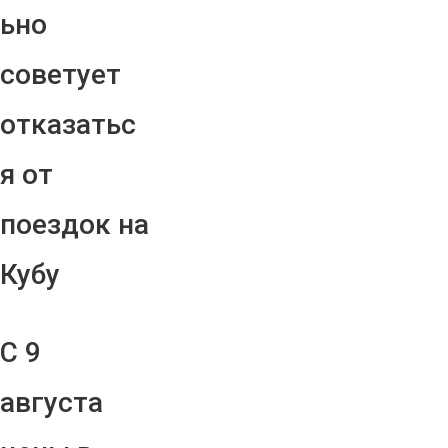
ьно
советует
отказатьс
я от
поездок на
Кубу
С 9
августа