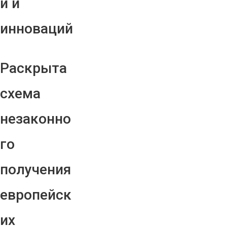
й и
инноваций
Раскрыта
схема
незаконно
го
получения
европейск
их