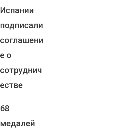
Испании
подписали
соглашени
е о
сотруднич
естве
68
медалей