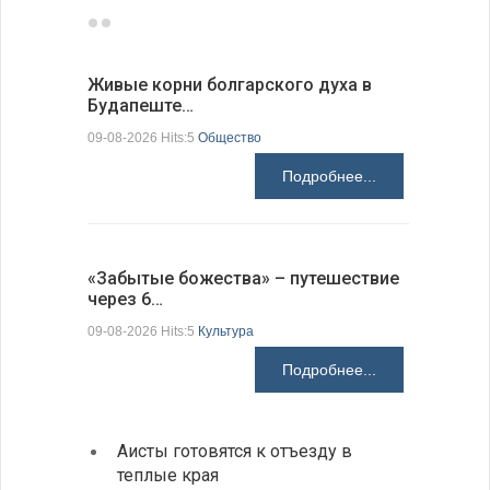
Живые корни болгарского духа в
Письма в
Будапеште…
09-08-2026 H
09-08-2026 Hits:5
Общество
Подробнее...
Аисты го
«Забытые божества» – путешествие
края
через 6…
09-08-2026 H
09-08-2026 Hits:5
Культура
Подробнее...
Аисты готовятся к отъезду в
Новые
теплые края
средс