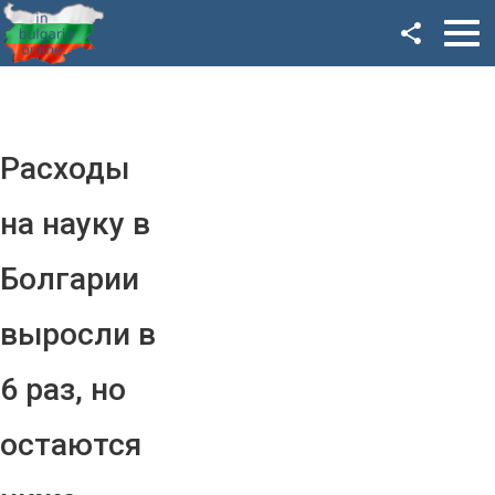
Facebook
Google+
Twitter
Расходы
YouTube
на науку в
Instagram
Болгарии
LinkedIn
выросли в
VK
6 раз, но
OK
остаются