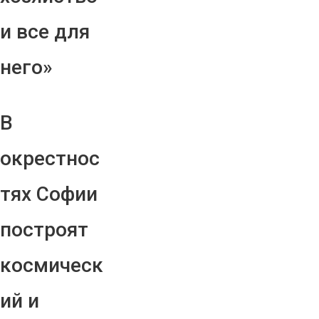
и все для
него»
В
окрестнос
тях Софии
построят
космическ
ий и