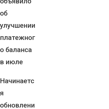
объявило
об
улучшении
платежног
о баланса
в июле
Начинаетс
я
обновлени