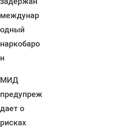
задержан
междунар
одный
наркобаро
н
МИД
предупреж
дает о
рисках