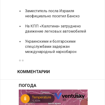
Заместитель посла Израиля
МИД п
неофициально посетил Банско
посещ
На КПП «Калотина» затруднено
Прави
движение легковых автомобилей
парла
на эк
Украинскими и болгарскими
спецслужбами задержан
Между
международный наркобарон
вызов
КОММЕНТАРИИ
ПОГОДА