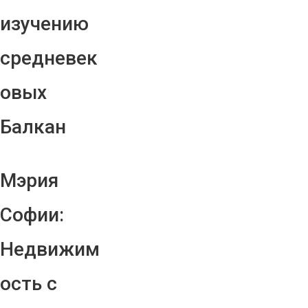
изучению
средневек
овых
Балкан
Мэрия
Софии:
Недвижим
ость с