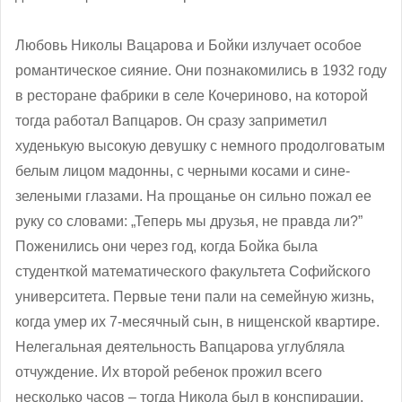
Любовь Николы Вацарова и Бойки излучает особое
романтическое сияние. Они познакомились в 1932 году
в ресторане фабрики в селе Кочериново, на которой
тогда работал Вапцаров. Он сразу заприметил
худенькую высокую девушку с немного продолговатым
белым лицом мадонны, с черными косами и сине-
зелеными глазами. На прощанье он сильно пожал ее
руку со словами: „Теперь мы друзья, не правда ли?”
Поженились они через год, когда Бойка была
студенткой математического факультета Софийского
университета. Первые тени пали на семейную жизнь,
когда умер их 7-месячный сын, в нищенской квартире.
Нелегальная деятельность Вапцарова углубляла
отчуждение. Их второй ребенок прожил всего
несколько часов – тогда Никола был в конспирации,