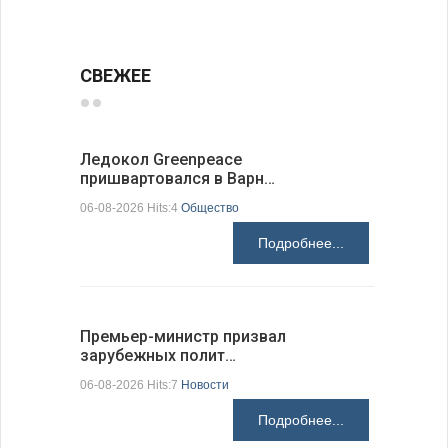
СВЕЖЕЕ
Ледокол Greenpeace
Премьер 
пришвартовался в Варн…
центр ко
06-08-2026 Hits:4
Общество
06-08-2026 H
Подробнее...
Премьер-министр призвал
Раскрыта
зарубежных полит…
получени
06-08-2026 Hits:7
Новости
06-08-2026 H
Подробнее...