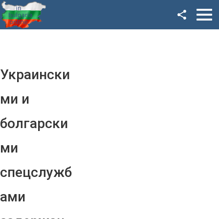
Facebook
Google+
Twitter
Украински
YouTube
ми и
Instagram
болгарски
LinkedIn
ми
VK
спецслужб
OK
ами