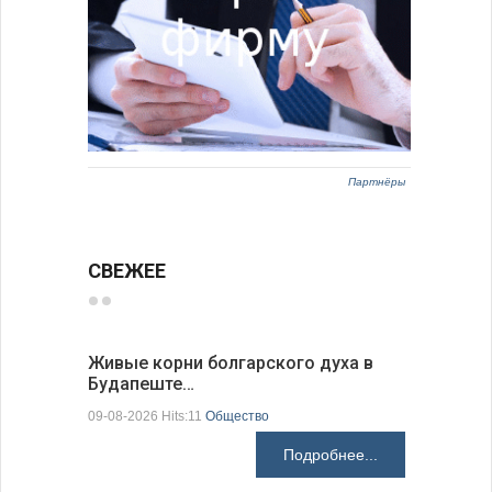
Партнёры
СВЕЖЕЕ
Живые корни болгарского духа в
Письма в
Будапеште…
09-08-2026 H
09-08-2026 Hits:11
Общество
Подробнее...