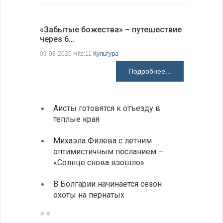
Аисты го
«Забытые божества» – путешествие
края
через 6…
09-08-2026 H
09-08-2026 Hits:11
Культура
Подробнее...
Аисты готовятся к отъезду в
Новые
теплые края
средс
Михаэла Филева с летним
Горна
оптимистичным посланием –
Оряхо
«Солнце снова взошло»
предл
музее
В Болгарии начинается сезон
охоты на пернатых
Предс