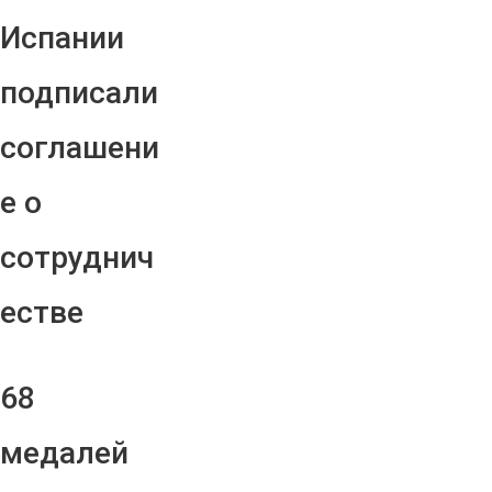
Испании
подписали
соглашени
е о
сотруднич
естве
68
медалей