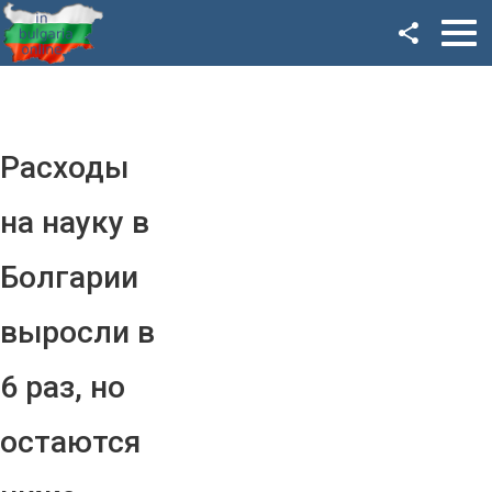
Facebook
Google+
Twitter
Расходы
YouTube
на науку в
Instagram
Болгарии
LinkedIn
выросли в
VK
6 раз, но
OK
остаются