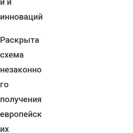
й и
инноваций
Раскрыта
схема
незаконно
го
получения
европейск
их