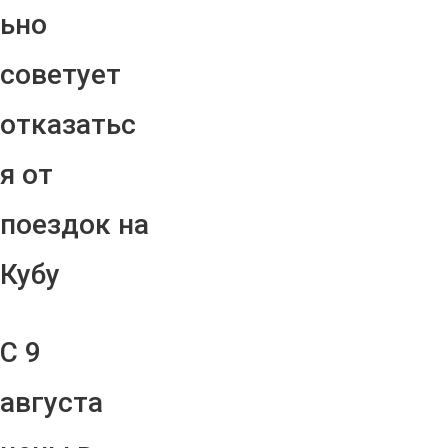
ьно
советует
отказатьс
я от
поездок на
Кубу
С 9
августа