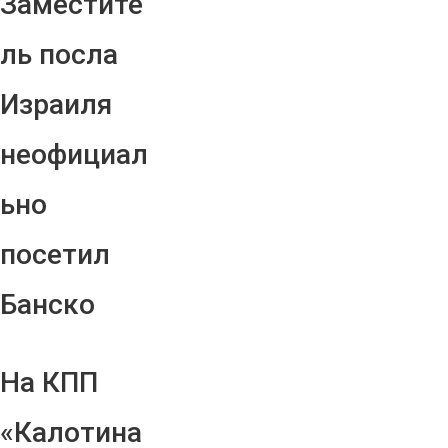
Заместите
ль посла
Израиля
неофициал
ьно
посетил
Банско
На КПП
«Калотина