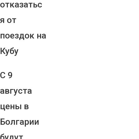
отказатьс
я от
поездок на
Кубу
С 9
августа
цены в
Болгарии
будут