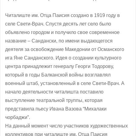
Читалиште им. Отца Паисия создано в 1919 году в
селе Свети-Врач. Спустя десять лет село было
объявлено городом и получило свое современное
название – Сандански, по имени выдающегося
деятеля за освобождение Македонии от Османского
ига Яне Санданского. Идея о создании культурного
центра принадлежит генералу Георги Тодорову,
который в годы Балканской войны возглавлял
военный штаб, установленный в селе Свети-Врач. А
начало деятельности читалишта поставило
выступление театральной труппы, которая
представила пьесу Ивана Вазова “Михалаки
чорбаджи”.
На данный момент число участников художественных
коллективов при читалиште им. Отца Паисия