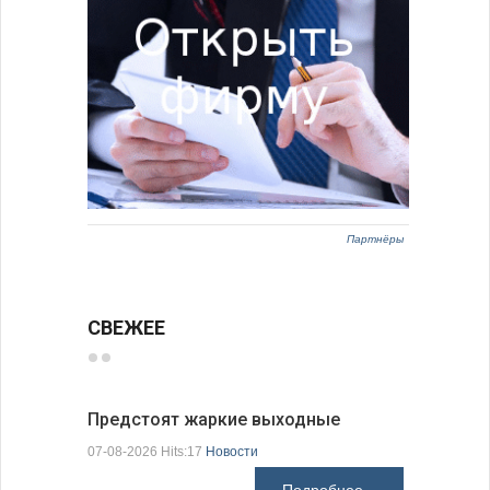
Партнёры
СВЕЖЕЕ
Предстоят жаркие выходные
Добрич в
Болгарии
07-08-2026 Hits:17
Новости
07-08-2026 H