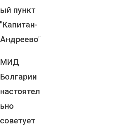
ый пункт
"Капитан-
Андреево"
МИД
Болгарии
настоятел
ьно
советует