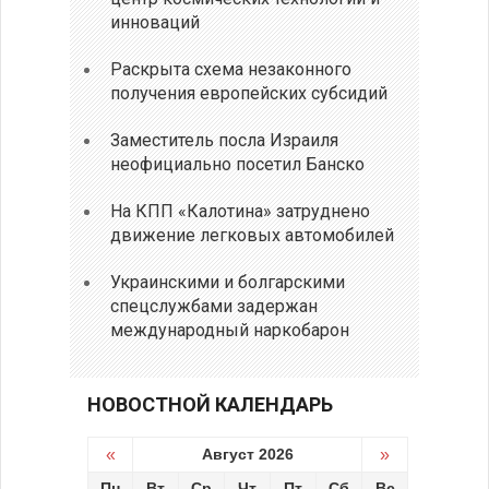
инноваций
Раскрыта схема незаконного
получения европейских субсидий
Заместитель посла Израиля
неофициально посетил Банско
На КПП «Калотина» затруднено
движение легковых автомобилей
Украинскими и болгарскими
спецслужбами задержан
международный наркобарон
НОВОСТНОЙ КАЛЕНДАРЬ
«
Август 2026
»
Пн
Вт
Ср
Чт
Пт
Сб
Вс