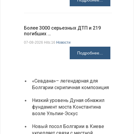
Подробнее...
Более 3000 серьезных ДТП и 219
погибших …
Первые 1
электроп
07-08-2026 Hits:16
Новости
07-08-2026 H
Подробнее...
«Севдана»– легендарная для
ИАБЗ 
Болгарии скрипичная композиция
своих
Низкий уровень Дуная обнажил
Легко
фундамент моста Константина
в фин
возле Ульпии-Эскус
Расхо
Новый посол Болгарии в Киеве
вырос
укрепляет связи с местной
средн