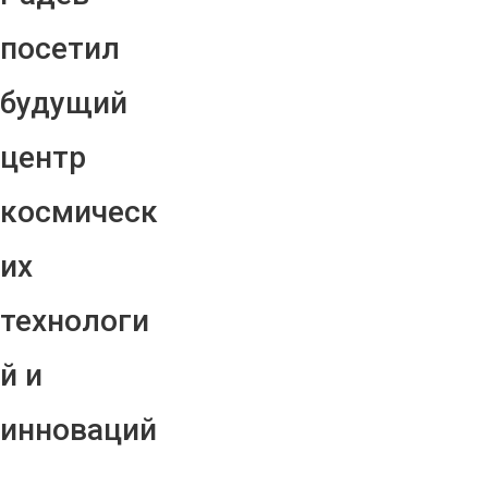
посетил
будущий
центр
космическ
их
технологи
й и
инноваций