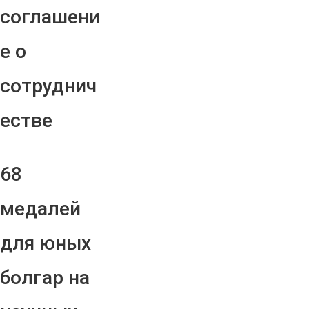
соглашени
е о
сотруднич
естве
68
медалей
для юных
болгар на