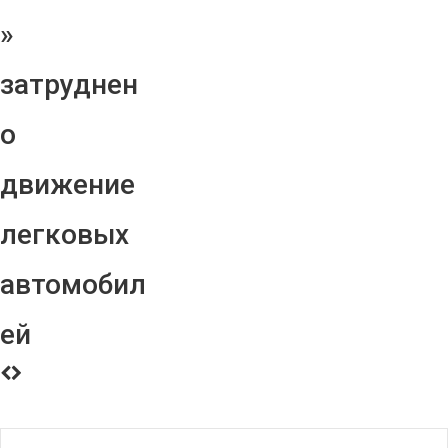
»
затруднен
о
движение
легковых
автомобил
ей