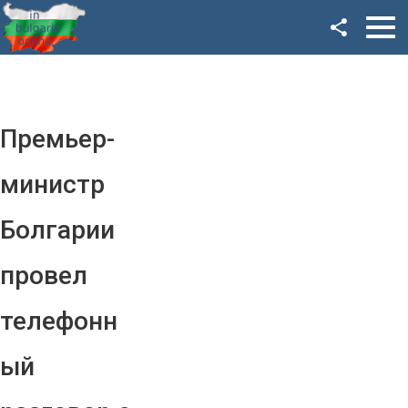
Facebook
Google+
Twitter
Премьер-
YouTube
министр
Instagram
Болгарии
LinkedIn
провел
VK
телефонн
OK
ый