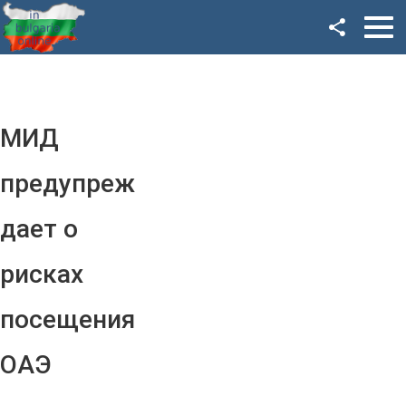
Facebook
Google+
Twitter
МИД
YouTube
предупреж
Instagram
дает о
LinkedIn
рисках
VK
посещения
OK
ОАЭ