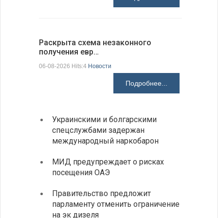
Раскрыта схема незаконного
На КПП «
получения евр…
движение
06-08-2026 Hits:4
Новости
06-08-2026 H
Подробнее...
Украинскими и болгарскими
Между
спецслужбами задержан
вызов
международный наркобарон
В Доб
МИД предупреждает о рисках
выста
посещения ОАЭ
все д
Правительство предложит
Отмеч
парламенту отменить ограничение
Госпо
на эк дизеля