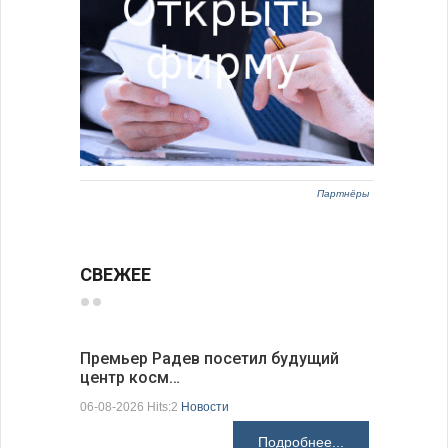
Партнёры
СВЕЖЕЕ
Премьер Радев посетил будущий
Заместит
центр косм…
неофициа
06-08-2026 Hits:2
Новости
06-08-2026 H
Подробнее...