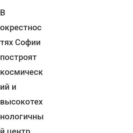
В
окрестнос
тях Софии
построят
космическ
ий и
высокотех
нологичны
й центр