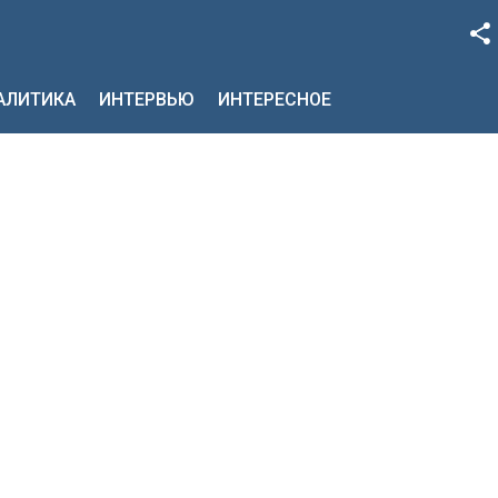
Facebook
НАЛИТИКА
ИНТЕРВЬЮ
ИНТЕРЕСНОЕ
Google+
Twitter
YouTube
Instagram
LinkedIn
VK
OK