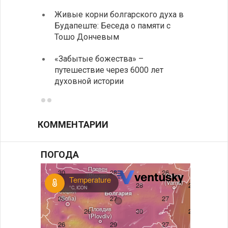
Аисты
Живые корни болгарского духа в
теплы
Будапеште: Беседа о памяти с
Аисты
Тошо Дончевым
теплы
«Забытые божества» –
путешествие через 6000 лет
духовной истории
КОММЕНТАРИИ
ПОГОДА