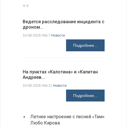
Ведется расследование инцидента с
ИРЭ бьет
дроном…
меди…
10-08-2026 Hits:7
Новости
10-08-2026 H
Подробнее...
На пунктах «Калотина» и «Капитан
Виктория
Андреев…
мира по 
10-08-2026 Hits:11
Новости
10-08-2026 H
Подробнее...
Летнее настроение с песней «Там»
Письм
Любо Кирова