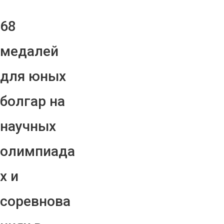
68
медалей
для юных
болгар на
научных
олимпиада
х и
соревнова