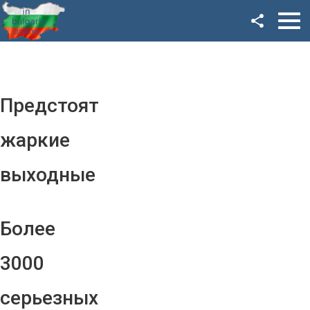
Facebook
Google+
Twitter
Предстоят
YouTube
жаркие
Instagram
выходные
LinkedIn
VK
Более
OK
3000
серьезных